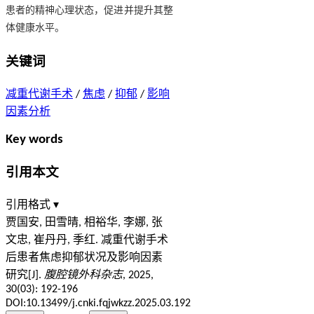
患者的精神心理状态，促进并提升其整
体健康水平。
关键词
减重代谢手术
/
焦虑
/
抑郁
/
影响
因素分析
Key words
引用本文
引用格式 ▾
贾国安, 田雪晴, 相裕华, 李娜, 张
文忠, 崔丹丹, 季红. 减重代谢手术
后患者焦虑抑郁状况及影响因素
研究[J].
腹腔镜外科杂志
, 2025,
30(03): 192-196
DOI:10.13499/j.cnki.fqjwkzz.2025.03.192