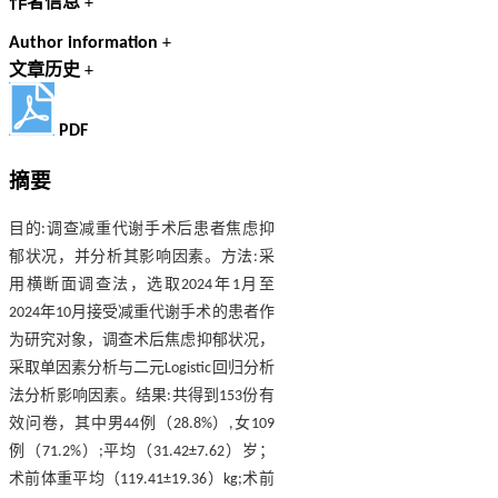
作者信息
+
Author information
+
文章历史
+
PDF
摘要
目的:调查减重代谢手术后患者焦虑抑
郁状况，并分析其影响因素。方法:采
用横断面调查法，选取2024年1月至
2024年10月接受减重代谢手术的患者作
为研究对象，调查术后焦虑抑郁状况，
采取单因素分析与二元Logistic回归分析
法分析影响因素。结果:共得到153份有
效问卷，其中男44例（28.8%）,女109
例（71.2%）;平均（31.42±7.62）岁；
术前体重平均（119.41±19.36）kg;术前