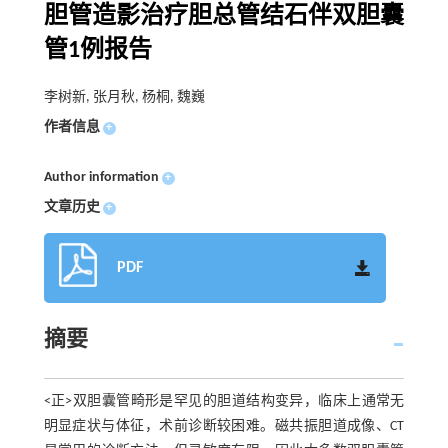
胆管造影治疗胆总管结石伴双胆囊
管1例报告
李树新, 张月秋, 杨桐, 魏巍
作者信息
+
Author information
+
文章历史
+
PDF
摘要
<正>双胆囊管畸形是罕见的胆道结构变异，临床上通常无
明显症状与体征，术前诊断较困难。磁共振胆道成像、CT