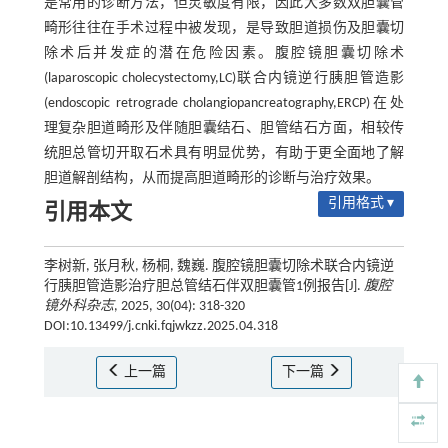
是常用的诊断方法，但灵敏度有限，因此大多数双胆囊管
畸形往往在手术过程中被发现，是导致胆道损伤及胆囊切
除术后并发症的潜在危险因素。腹腔镜胆囊切除术
(laparoscopic cholecystectomy,LC)联合内镜逆行胰胆管造影
(endoscopic retrograde cholangiopancreatography,ERCP)在处
理复杂胆道畸形及伴随胆囊结石、胆管结石方面，相较传
统胆总管切开取石术具有明显优势，有助于更全面地了解
胆道解剖结构，从而提高胆道畸形的诊断与治疗效果。
引用格式 ▾
引用本文
李树新, 张月秋, 杨桐, 魏巍. 腹腔镜胆囊切除术联合内镜逆
行胰胆管造影治疗胆总管结石伴双胆囊管1例报告[J].
腹腔
镜外科杂志
, 2025, 30(04): 318-320
DOI:10.13499/j.cnki.fqjwkzz.2025.04.318
上一篇
下一篇