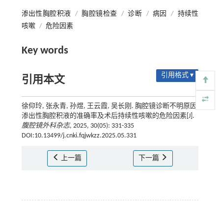
渗出性胸腔积液
/
胸腔镜检查
/
诊断
/
病因
/
持续性
咳嗽
/
危险因素
Key words
引用格式 ▾
引用本文
徐仰玲, 张永青, 孙煜, 王云霞, 吴长刚. 胸腔镜诊断不明原因
渗出性胸腔积液的准确率及术后持续性咳嗽的危险因素[J].
腹腔镜外科杂志
, 2025, 30(05): 331-335
DOI:10.13499/j.cnki.fqjwkzz.2025.05.331
上一篇
下一篇