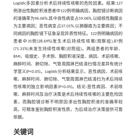
Logistic多因素分析术后持续性咳嗽的危险因素。结果:127
例渗出性胸腔积液患者中122例明确病因，胸腔镜诊断病因
的准确率为96.06%;其中良性病变占59.06%,以结核性胸膜炎
为主要病因；恶性病变占37.01%,以肺腺癌为主要病因；不
同病因的胸腔镜下征象呈现异质性特征。122例明确病因的
患者中35例(28.69%)发生术后持续性咳嗽(观察组),87例
(71.31%)未发生持续性咳嗽(对照组)。两组患者的年龄、
BMI、吸烟史、手术侧、胸腔积液深度、病因、术前咳嗽、
麻醉时间、肺切除、气管周围淋巴结清扫情况差异有统计
学意义(P<0.05)。Logistic分析结果显示，恶性病因、术前咳
嗽、麻醉时间、肺切除、气管周围淋巴结清扫为术后持续
性咳嗽的独立影响因素(P<0.05)。结论:恶性病因、术前咳
嗽、麻醉时间及治疗决策是术后持续性咳嗽的主要危险因
素，而胸腔镜诊断不明原因渗出性胸腔积液的准确率较
高，可精准鉴别胸腔积液性质，为后续治疗决策提供可靠
依据。
关键词