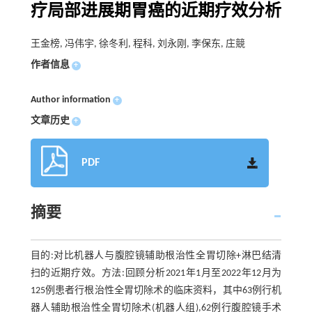
疗局部进展期胃癌的近期疗效分析
王金榜, 冯伟宇, 徐冬利, 程科, 刘永刚, 李保东, 庄競
作者信息
+
Author information
+
文章历史
+
PDF
摘要
目的:对比机器人与腹腔镜辅助根治性全胃切除+淋巴结清
扫的近期疗效。方法:回顾分析2021年1月至2022年12月为
125例患者行根治性全胃切除术的临床资料，其中63例行机
器人辅助根治性全胃切除术(机器人组),62例行腹腔镜手术