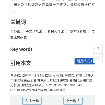
中出血及术后恢复方面具有一定优势，值得临床推广应
用。
关键词
胃肿瘤
/
全胃切除术
/
机器人手术
/
腹腔镜检查
/
疗
效比较研究
Key words
引用格式 ▾
引用本文
王金榜, 冯伟宇, 徐冬利, 程科, 刘永刚, 李保东, 庄競. 机器人
与腹腔镜辅助全胃切除术治疗局部进展期胃癌的近期疗效
分析[J].
腹腔镜外科杂志
, 2025, 30(05): 336-340+348
DOI:10.13499/j.cnki.fqjwkzz.2025.05.336
上一篇
下一篇