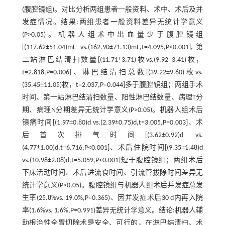
(腹腔镜组)。对比分析两组患者一般资料、术中、术后及并
发症情况。结果:两组患者一般资料差异无统计学意义
(P>0.05)。机器人组术中出血量少于腹腔镜组
[(117.62±51.04)mL vs.(162.90±71.13)mL,t=4.095,P<0.001],第
二站淋巴结清扫数量[(11.71±3.71)枚vs.(9.92±3.41)枚，
t=2.818,P=0.006]、淋巴结清扫总数[(39.22±9.60)枚vs.
(35.45±11.05)枚，t=2.037,P=0.044]多于腹腔镜组；两组手术
时间、第一站淋巴结清扫数量、阳性淋巴结数量、病理T分
期、病理N分期差异无统计学意义(P>0.05)。机器人组术后
镇痛时间[(1.97±0.80)d vs.(2.39±0.75)d,t=3.005,P=0.003]、术
后首次排气时间[(3.62±0.92)d vs.
(4.77±1.00)d,t=6.716,P<0.001]、术后住院时间[(9.35±1.48)d
vs.(10.98±2.08)d,t=5.059,P<0.001]短于腹腔镜组；两组术后
下床活动时间、术后进流食时间、引流管拔除时间差异无
统计学意义(P>0.05)。腹腔镜组与机器人组术后并发症总发
生率(25.8%vs. 19.0%,P=0.365)、因并发症术后30 d内再入院
率(1.6%vs. 1.6%,P=0.991)差异无统计学意义。结论:机器人辅
助根治性全胃切除术是安全、可行的，在淋巴结清扫、术