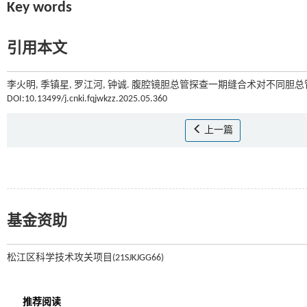
Key words
引用本文
李火明, 季镇星, 罗江河, 钟诚. 腹腔镜胆总管探查一期缝合术对不同胆总
DOI:10.13499/j.cnki.fqjwkzz.2025.05.360
上一篇
基金资助
松江区科学技术攻关项目(21SJKJGG66)