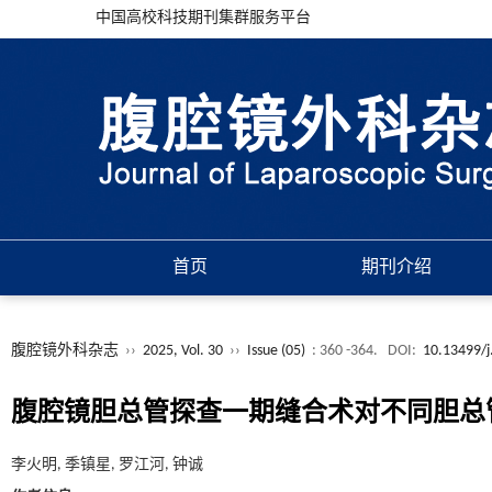
中国高校科技期刊集群服务平台
首页
期刊介绍
腹腔镜外科杂志
››
2025, Vol. 30
››
Issue (05)
: 360 -364.
DOI:
10.13499/j
腹腔镜胆总管探查一期缝合术对不同胆总
李火明, 季镇星, 罗江河, 钟诚