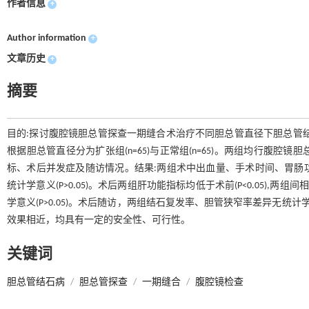
作者信息
+
Author information
+
文章历史
+
摘要
目的:探讨腹腔镜胆总管探查一期缝合术治疗不同胆总管直径下胆总管结石的
根据胆总管直径分为扩张组(n=65)与正常组(n=65)。两组均行腹
标、术后并发症及随访情况。结果:两组术中出血量、手术时间、胃肠
统计学意义(P>0.05)。术后两组肝功能指标均低于术前(P<0.05),两
学意义(P>0.05)。术后随访，两组结石复发率、胆管狭窄率差异无统计
效果相近，均具有一定的安全性、可行性。
关键词
胆总管结石病
/
胆总管探查
/
一期缝合
/
腹腔镜检查