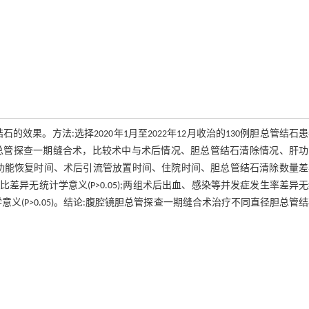
效果。方法:选择2020年1月至2022年12月收治的130例胆总管结石
腔镜胆总管探查一期缝合术，比较术中与术后情况、胆总管结石清除情况、肝
功能恢复时间、术后引流管放置时间、住院时间、胆总管结石清除数量差
组间相比差异无统计学意义(P>0.05);两组术后出血、感染等并发症发生率差异
学意义(P>0.05)。结论:腹腔镜胆总管探查一期缝合术治疗不同直径胆总管