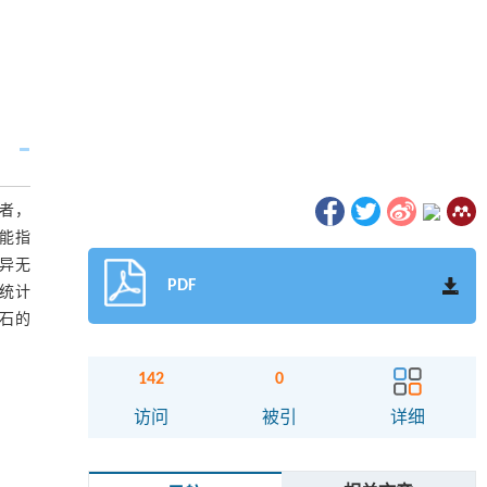
患者，
功能指
异无
PDF
无统计
结石的
142
0
访问
被引
详细