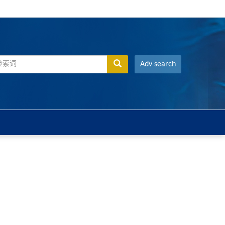
Adv search