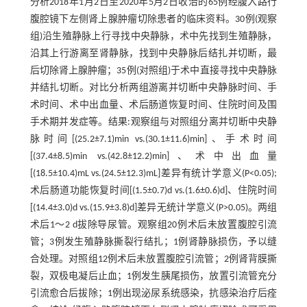
分析2018年1月2日至2020年5月2日收治的65例经腹入路行
腹腔镜下左侧肾上腺肿瘤切除患者的临床资料。30例(观察
组)沿生殖静脉上行寻找中央静脉，术中先找到生殖静脉，
沿其上行游离至肾静脉，找到中央静脉后结扎并切断，最
后切除肾上腺肿瘤；35例(对照组)于术中直接寻找中央静脉
并结扎切断。对比分析两组游离并切断中央静脉时间、手
术时间、术中出血量、术后肠道恢复时间、住院时间及围
手术期并发症等。结果:观察组与对照组分离并切断中央静
脉时间[(25.2±7.1)min vs.(30.1±11.6)min]、手术时间
[(37.4±8.5)min vs.(42.8±12.2)min]、术中出血量
[(18.5±10.4)mL vs.(24.5±12.3)mL]差异有统计学意义(P<0.05);
术后肠道功能恢复时间[(1.5±0.7)d vs.(1.6±0.6)d]、住院时间
[(14.4±3.0)d vs.(15.9±3.8)d]差异无统计学意义(P>0.05)。两组
术后1～2 d拔除导尿管。观察组20例术后未放置腹腔引流
管；3例发生殖静脉撕裂行结扎；1例肾静脉损伤，予以缝
合处理。对照组12例术后未放置腹腔引流管；2例肾背膜撕
裂，双极电凝后止血；1例发生胰尾损伤，放置引流管充分
引流愈合后拔除；1例出现泌尿系统感染，抗感染治疗后痊