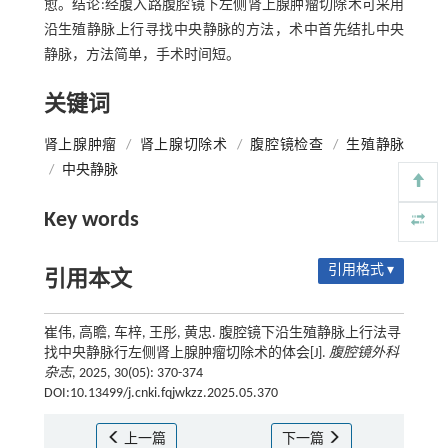
愈。结论:经腹入路腹腔镜下左侧肾上腺肿瘤切除术可采用
沿生殖静脉上行寻找中央静脉的方法，术中首先结扎中央
静脉，方法简单，手术时间短。
关键词
肾上腺肿瘤
/
肾上腺切除术
/
腹腔镜检查
/
生殖静脉
/
中央静脉
Key words
引用格式 ▾
引用本文
崔伟, 高瞻, 车梓, 王彤, 黄忠. 腹腔镜下沿生殖静脉上行法寻
找中央静脉行左侧肾上腺肿瘤切除术的体会[J].
腹腔镜外科
杂志
, 2025, 30(05): 370-374
DOI:10.13499/j.cnki.fqjwkzz.2025.05.370
上一篇
下一篇