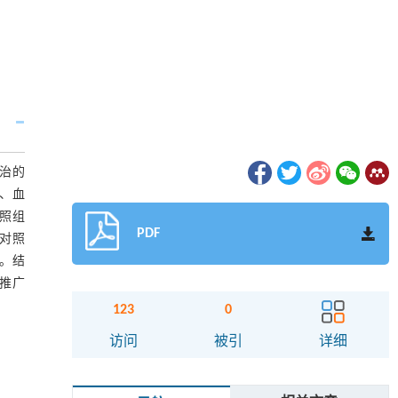
收治的
况、血
对照组
PDF
低于对照
)。结
有推广
123
0
访问
被引
详细