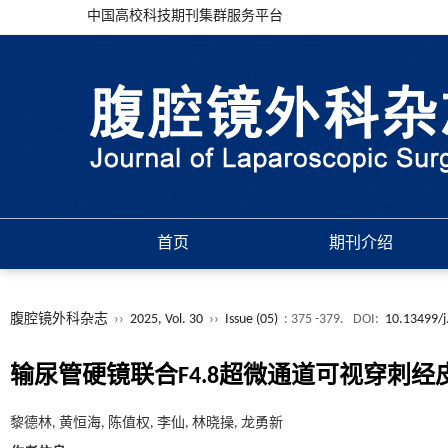
中国高校科技期刊集群服务平台
首页
期刊介绍
腹腔镜外科杂志
››
2025, Vol. 30
››
Issue (05)
: 375 -379.
DOI:
10.13499/j
输尿管硬镜联合F4.8超微通道可视穿刺
黎德林, 黄恒海, 陈值权, 李仙, 林晓操, 龙勇新