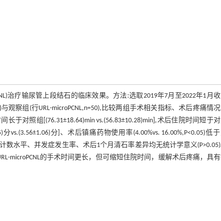
PCNL)治疗输尿管上段结石的临床效果。方法:选取2019年7月至2022年1月
察组(行URL-microPCNL,n=50),比较两组手术相关指标、术后疼痛情
.31±18.64)min vs.(56.83±10.28)min],术后住院时间短于
.65)分vs.(3.56±1.06)分]、术后镇痛药物使用率(4.00%vs. 16.00%,P<0.05)
水平、并发症发生率、术后1个月清石率差异均无统计学意义(P>0.05
，URL-microPCNL的手术时间更长，但可缩短住院时间，缓解术后疼痛，具