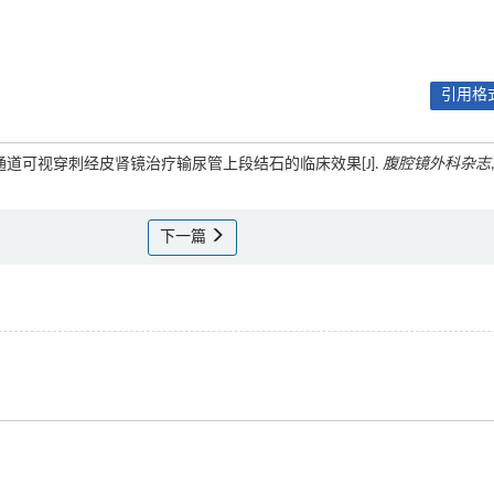
引用格式
8超微通道可视穿刺经皮肾镜治疗输尿管上段结石的临床效果[J].
腹腔镜外科杂志
下一篇