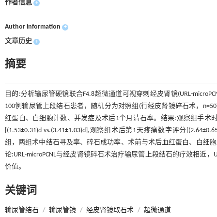
作者信息
+
Author information
+
文章历史
+
摘要
目的:分析输尿管硬镜联合F4.8超微通道可视穿刺经皮肾镜(URL-micro
100例输尿管上段结石患者，随机分为对照组(行经皮肾镜碎石术，n=50)与观
红蛋白、白细胞计数、并发症及术后1个月清石率。结果:观察组手术时间长于对照组[(76
[(1.53±0.31)d vs.(3.41±1.03)d],观察组术后第1天疼痛数字评分[(2.64±0
组，两组术中结石寻及率、碎石成功率、术前与术后血红蛋白、白细胞计数
论:URL-microPCNL与经皮肾镜碎石术治疗输尿管上段结石的疗效相近
价值。
关键词
输尿管结石
/
输尿管镜
/
经皮肾镜取石术
/
超微通道