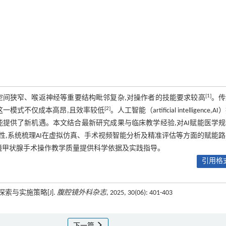
[1]
空间狭窄、喉返神经等重要结构毗邻复杂,对操作者的技能要求较高
。传
[2]
这一模式不仅成本高昂,且效率较低
。人工智能（artificial intelligence,A
提供了新机遇。本文结合最新研究成果与临床教学经验,对AI赋能医学
,系统梳理AI在虚拟仿真、手术视频智能分析及精准评估等方面的赋能
镜甲状腺手术操作教学质量提供科学依据及实践指导。
引用格式
索与实施策略[J].
腹腔镜外科杂志
, 2025, 30(06): 401-403