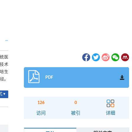
统医
I）技术
规培生
PDF
路径。
 ▾
126
0
访问
被引
详细