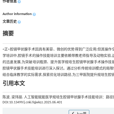
作者信息
+
Author information
+
文章历史
+
摘要
<正>腔镜甲状腺手术因具有美容、微创的优势得到广泛应用;但其操作
学培训中,腔镜手术的操作技能培训主要依赖带教老师指导及动物实验,
的迅速发展,为突破培训瓶颈、提升医学规培生腔镜甲状腺手术操作技能
腔镜甲状腺手术技能培训进行深入探讨。通过分析传统培训模式的局限性
结合临床教学的实际需求,探索优化培训路径,为三甲医院提升规培生腔
引用本文
陈波, 梁玮丽. 人工智能赋能医学规培生腔镜甲状腺手术技能培训：路径探
DOI:10.13499/j.cnki.fqjwkzz.2025.06.401