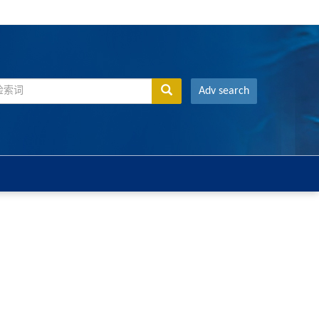
Adv search