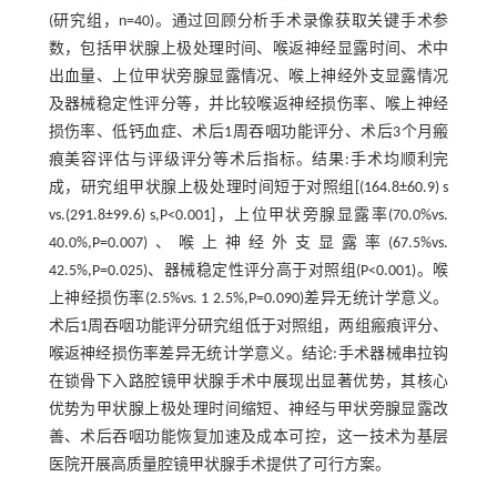
(研究组，n=40)。通过回顾分析手术录像获取关键手术参
数，包括甲状腺上极处理时间、喉返神经显露时间、术中
出血量、上位甲状旁腺显露情况、喉上神经外支显露情况
及器械稳定性评分等，并比较喉返神经损伤率、喉上神经
损伤率、低钙血症、术后1周吞咽功能评分、术后3个月瘢
痕美容评估与评级评分等术后指标。结果:手术均顺利完
成，研究组甲状腺上极处理时间短于对照组[(164.8±60.9) s
vs.(291.8±99.6) s,P<0.001]，上位甲状旁腺显露率(70.0%vs.
40.0%,P=0.007)、喉上神经外支显露率(67.5%vs.
42.5%,P=0.025)、器械稳定性评分高于对照组(P<0.001)。喉
上神经损伤率(2.5%vs. 1 2.5%,P=0.090)差异无统计学意义。
术后1周吞咽功能评分研究组低于对照组，两组瘢痕评分、
喉返神经损伤率差异无统计学意义。结论:手术器械串拉钩
在锁骨下入路腔镜甲状腺手术中展现出显著优势，其核心
优势为甲状腺上极处理时间缩短、神经与甲状旁腺显露改
善、术后吞咽功能恢复加速及成本可控，这一技术为基层
医院开展高质量腔镜甲状腺手术提供了可行方案。