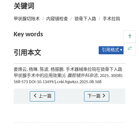
关键词
甲状腺切除术
/
内窥镜检查
/
锁骨下入路
/
手术拉钩
Key words
引用格式 ▾
引用本文
娄焕云, 杨琳, 陈波, 杨振鹏. 手术器械串拉钩在锁骨下入路
甲状腺手术中的应用效果[J].
腹腔镜外科杂志
, 2025, 30(08):
568-573 DOI:10.13499/j.cnki.fqjwkzz.2025.08.568
上一篇
下一篇