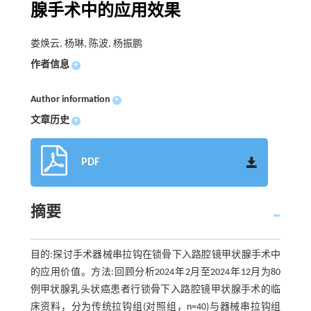
腺手术中的应用效果
娄焕云, 杨琳, 陈波, 杨振鹏
作者信息
+
Author information
+
文章历史
+
PDF
摘要
目的:探讨手术器械串拉钩在锁骨下入路腔镜甲状腺手术中
的应用价值。方法:回顾分析2024年2月至2024年12月为80
例甲状腺乳头状癌患者行锁骨下入路腔镜甲状腺手术的临
床资料，分为传统拉钩组(对照组，n=40)与器械串拉钩组