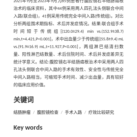
2021年9月至2023年9月为85例患者行腹腔镜右半结肠癌根
治术的临床资料，其中44例采用两人四孔法头侧联合中间
入路(联合组)，41例采用传统完全中间入路(传统组)。对比
分析两组围术期指标、术后并发症情况。结果:联合组手术
时间短于传统组[(120.0±29.4) min vs.(152.9±38.7)
min,t=4.421,P<0.001]，术中出血量少于传统组[(55.8±9.4) mL
vs.(91.9±16.9) mL,t=11.927,P<0.001]，两组淋巴结清扫数
量、阳性淋巴结数量、术后住院时间、术后并发症差异无
统计学意义。结论:腹腔镜右半结肠癌根治术中采用两人四
孔法头侧联合中间入路的手术有效性、安全性与传统完全
中间入路相当，可缩短手术时间、减少出血量，具有较好
的临床应用价值。
关键词
结肠肿瘤
/
腹腔镜检查
/
手术入路
/
疗效比较研究
Key words