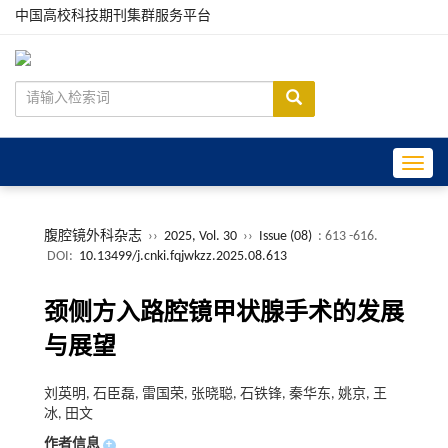
中国高校科技期刊集群服务平台
Toggle
腹腔镜外科杂志
››
2025, Vol. 30
››
Issue (08)
: 613 -616.
DOI:
10.13499/j.cnki.fqjwkzz.2025.08.613
颈侧方入路腔镜甲状腺手术的发展
与展望
刘英明, 石臣磊, 雷国荣, 张晓聪, 石铁锋, 秦华东, 姚京, 王
冰, 田文
作者信息
+