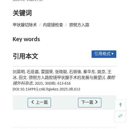
关键词
甲状腺切除术
/
内窥镜检查
/
颈侧方入路
Key words
引用格式 ▾
引用本文
刘英明, 石臣磊, 雷国荣, 张晓聪, 石铁锋, 秦华东, 姚京, 王
冰, 田文. 颈侧方入路腔镜甲状腺手术的发展与展望[J].
腹腔
镜外科杂志
, 2025, 30(08): 613-616
DOI:10.13499/j.cnki.fqjwkzz.2025.08.613
上一篇
下一篇