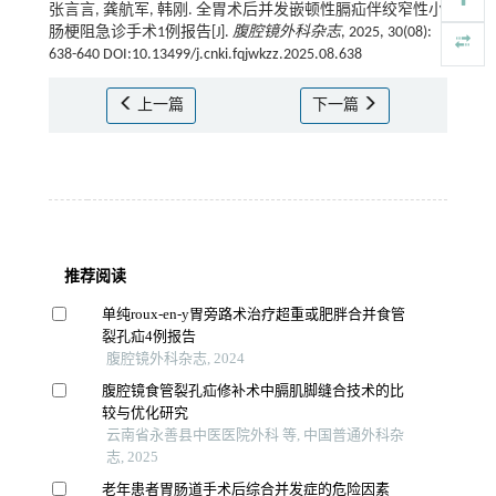
张言言, 龚航军, 韩刚. 全胃术后并发嵌顿性膈疝伴绞窄性小
肠梗阻急诊手术1例报告[J].
腹腔镜外科杂志
, 2025, 30(08):
638-640 DOI:10.13499/j.cnki.fqjwkzz.2025.08.638
上一篇
下一篇