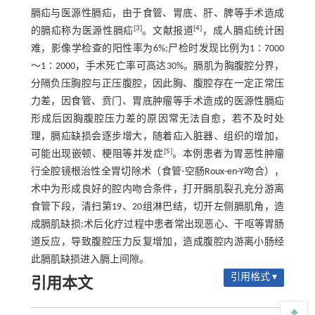
膈疝与医源性膈疝，由于食管、胃底、肝、脾等手术造成
[3]
[4]
的膈疝称为医源性膈疝
。文献报道
，成人膈疝统计困
难，影像学检查的阳性率为6%;尸检时发现比例为1∶7000
～1∶2000，手术死亡率可高达30%。膈肌为胸腹腔分界，
分隔负压胸腔与正压腹腔，因此胸、腹腔存在一定正常压
力差，因食管、贲门、胃底肿瘤等手术造成的医源性膈疝
形成后因胸腹腔压力差的原因常无法自愈，若不及时处
理，膈疝缺损会逐步增大，随着疝入脏器、组织的增加，
[5]
可能出现嵌顿、梗阻等并发症
。本例患者为胃恶性肿瘤
行全腔镜根治性全胃切除术（食管-空肠Roux-en-Y吻合），
术中为形成良好的腔内吻合条件，打开膈肌裂孔充分游离
食管下段，清扫第19、20组淋巴结，切开左侧膈肌角，造
成膈肌缺损;术后化疗过程中患者常出现恶心、干呕等胃肠
道反应，导致腹腔压力反复增加，造成腹腔内游离小肠经
此膈肌缺损进入膈上间隙。
引用格式 ▾
引用本文