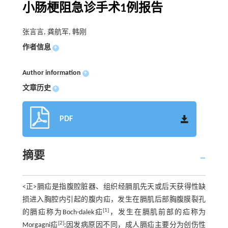
小肠梗阻急诊手术1例报告
张言言, 龚航军, 韩刚
作者信息
+
Author information
+
文章历史
+
PDF
摘要
<正>膈疝是指腹腔脏器、组织经膈肌先天或后天获得性缺
损进入胸腔内引起的腹内疝，发生在膈肌后部胸腹膜裂孔
[1]
的膈疝称为Boch-dalek疝
，发生在膈肌前部的疝称为
[2]
Morgagni疝
;因发病原因不同，成人膈疝主要分为创伤性