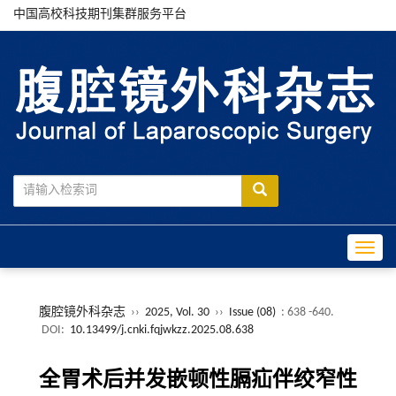
中国高校科技期刊集群服务平台
Toggle
腹腔镜外科杂志
››
2025, Vol. 30
››
Issue (08)
: 638 -640.
DOI:
10.13499/j.cnki.fqjwkzz.2025.08.638
全胃术后并发嵌顿性膈疝伴绞窄性