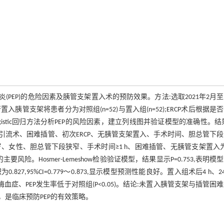
(PEP)的危险因素及胰管支架置入术的预防效果。方法:选取2021年2月至2
胰管支架将患者分为对照组(n=52)与置入组(n=52);ERCP术后根据是
素与Logistic回归方法分析PEP的风险因素，建立列线图并验证模型的准确性。结
流术、困难插管、初次ERCP、无胰管支架置入、手术时间、胆总管下
<60岁、女性、胆总管下段狭窄、手术时间≥1 h、困难插管、无胰管支架置入为
。Hosmer-Lemeshow检验验证模型，结果显示P=0.753,表明模
95%CI=0.779～0.873,显示模型预测性能良好。置入组术后4 h、24
症、PEP发生率低于对照组(P<0.05)。结论:未置入胰管支架与插管困
，是临床预防PEP的有效策略。