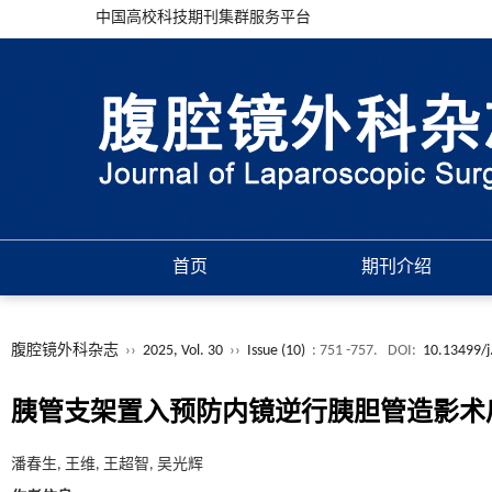
中国高校科技期刊集群服务平台
首页
期刊介绍
腹腔镜外科杂志
››
2025, Vol. 30
››
Issue (10)
: 751 -757.
DOI:
10.13499/j
胰管支架置入预防内镜逆行胰胆管造影术
潘春生, 王维, 王超智, 吴光辉