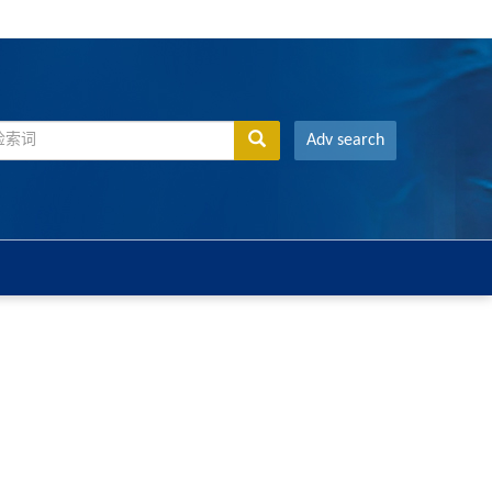
Adv search