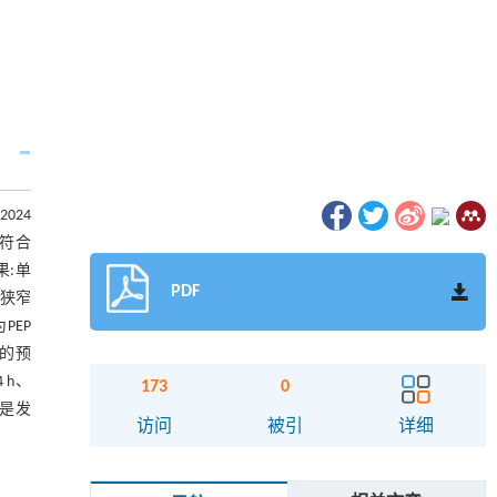
024
否符合
果:单
PDF
段狭窄
PEP
型的预
 h、
173
0
难是发
访问
被引
详细