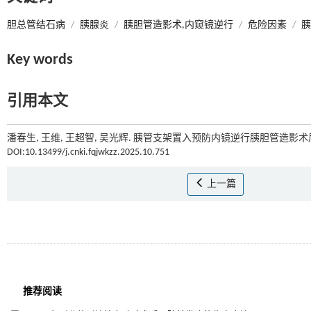
胆总管结石病
/
胰腺炎
/
胰胆管造影术,内窥镜逆行
/
危险因素
/
胰
Key words
引用本文
潘春生, 王维, 王超智, 吴光辉. 胰管支架置入预防内镜逆行胰胆管造影术
DOI:10.13499/j.cnki.fqjwkzz.2025.10.751
上一篇