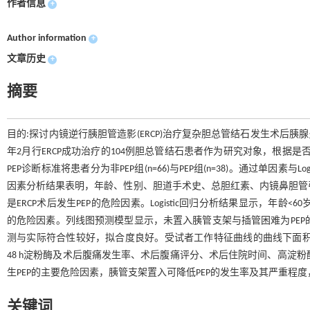
作者信息
+
Author information
+
文章历史
+
摘要
目的:探讨内镜逆行胰胆管造影(ERCP)治疗复杂胆总管结石发生术后胰腺炎
年2月行ERCP成功治疗的104例胆总管结石患者作为研究对象，根据是否置入
PEP诊断标准将患者分为非PEP组(n=66)与PEP组(n=38)。通过单因
因素分析结果表明，年龄、性别、胆道手术史、总胆红素、内镜鼻胆管引
是ERCP术后发生PEP的危险因素。Logistic回归分析结果显示，年龄
的危险因素。列线图预测模型显示，未置入胰管支架与插管困难为PEP的主要风险
测与实际符合性较好，拟合度良好。受试者工作特征曲线的曲线下面积为0.827,
48 h淀粉酶及术后腹痛发生率、术后腹痛评分、术后住院时间、高淀粉酶血
生PEP的主要危险因素，胰管支架置入可降低PEP的发生率及其严重程度
关键词