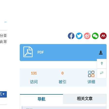
分亚
此背
PDF
131
0
访问
被引
详细
 ▾
相关文章
导航