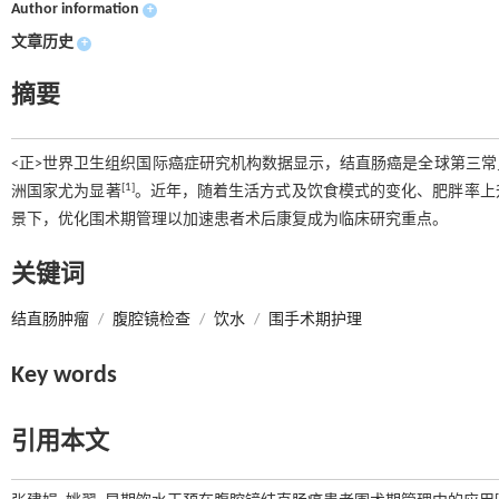
Author information
+
文章历史
+
摘要
<正>世界卫生组织国际癌症研究机构数据显示，结直肠癌是全球第三
[1]
洲国家尤为显著
。近年，随着生活方式及饮食模式的变化、肥胖率上
景下，优化围术期管理以加速患者术后康复成为临床研究重点。
关键词
结直肠肿瘤
/
腹腔镜检查
/
饮水
/
围手术期护理
Key words
引用本文