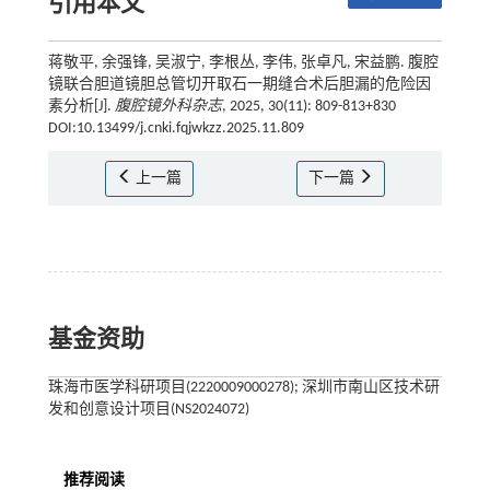
引用本文
蒋敬平, 余强锋, 吴淑宁, 李根丛, 李伟, 张卓凡, 宋益鹏. 腹腔
镜联合胆道镜胆总管切开取石一期缝合术后胆漏的危险因
素分析[J].
腹腔镜外科杂志
, 2025, 30(11): 809-813+830
DOI:10.13499/j.cnki.fqjwkzz.2025.11.809
上一篇
下一篇
基金资助
珠海市医学科研项目(2220009000278); 深圳市南山区技术研
发和创意设计项目(NS2024072)