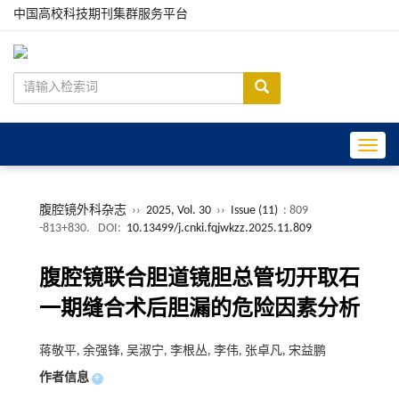
中国高校科技期刊集群服务平台
Toggle
腹腔镜外科杂志
››
2025, Vol. 30
››
Issue (11)
: 809
-813+830.
DOI:
10.13499/j.cnki.fqjwkzz.2025.11.809
腹腔镜联合胆道镜胆总管切开取石
一期缝合术后胆漏的危险因素分析
蒋敬平, 余强锋, 吴淑宁, 李根丛, 李伟, 张卓凡, 宋益鹏
作者信息
+