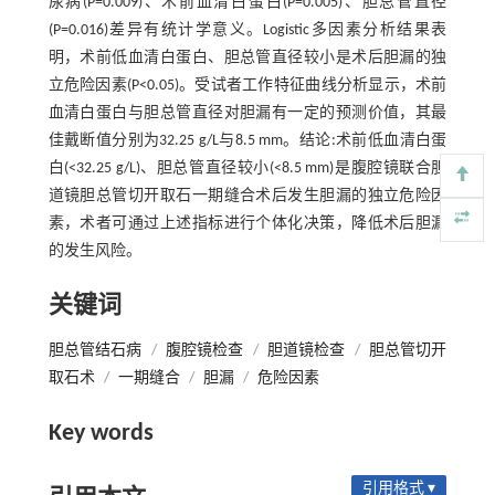
尿病(P=0.009)、术前血清白蛋白(P=0.005)、胆总管直径
(P=0.016)差异有统计学意义。Logistic多因素分析结果表
明，术前低血清白蛋白、胆总管直径较小是术后胆漏的独
立危险因素(P<0.05)。受试者工作特征曲线分析显示，术前
血清白蛋白与胆总管直径对胆漏有一定的预测价值，其最
佳戴断值分别为32.25 g/L与8.5 mm。结论:术前低血清白蛋
白(<32.25 g/L)、胆总管直径较小(<8.5 mm)是腹腔镜联合胆
道镜胆总管切开取石一期缝合术后发生胆漏的独立危险因
素，术者可通过上述指标进行个体化决策，降低术后胆漏
的发生风险。
关键词
胆总管结石病
/
腹腔镜检查
/
胆道镜检查
/
胆总管切开
取石术
/
一期缝合
/
胆漏
/
危险因素
Key words
引用格式 ▾