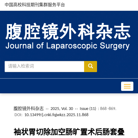
中国高校科技期刊集群服务平台
Toggle
腹腔镜外科杂志
››
2025, Vol. 30
››
Issue (11)
: 868 -869.
DOI:
10.13499/j.cnki.fqjwkzz.2025.11.868
袖状胃切除加空肠旷置术后肠套叠