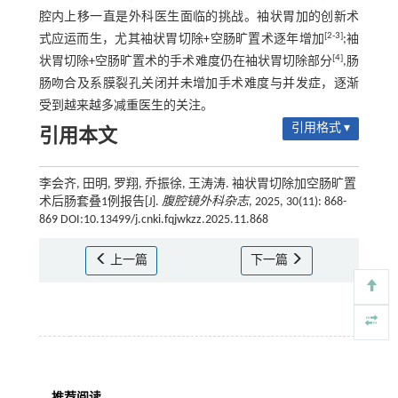
腔内上移一直是外科医生面临的挑战。袖状胃加的创新术
[2-3]
式应运而生，尤其袖状胃切除+空肠旷置术逐年增加
;袖
[4]
状胃切除+空肠旷置术的手术难度仍在袖状胃切除部分
,肠
肠吻合及系膜裂孔关闭并未增加手术难度与并发症，逐渐
受到越来越多减重医生的关注。
引用格式 ▾
引用本文
李会齐, 田明, 罗翔, 乔振徐, 王涛涛. 袖状胃切除加空肠旷置
术后肠套叠1例报告[J].
腹腔镜外科杂志
, 2025, 30(11): 868-
869 DOI:10.13499/j.cnki.fqjwkzz.2025.11.868
上一篇
下一篇