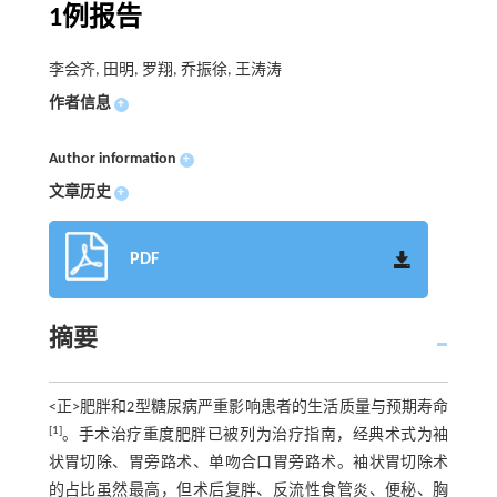
1例报告
李会齐, 田明, 罗翔, 乔振徐, 王涛涛
作者信息
+
Author information
+
文章历史
+
PDF
摘要
<正>肥胖和2型糖尿病严重影响患者的生活质量与预期寿命
[1]
。手术治疗重度肥胖已被列为治疗指南，经典术式为袖
状胃切除、胃旁路术、单吻合口胃旁路术。袖状胃切除术
的占比虽然最高，但术后复胖、反流性食管炎、便秘、胸