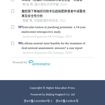
Copyright © Higher Education Press.
Powered by Beijing Magtech Co. Ltd
京ICP备12020869号-1
京ICP备150856号