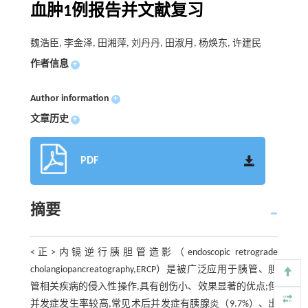
血肿1例报告并文献复习
魏浩臣, 李金泽, 田湘萍, 刘丹丹, 田淑月, 杨焕东, 许建民
作者信息
+
Author information
+
文章历史
+
PDF
摘要
<正>内镜逆行胰胆管造影（endoscopic retrograde
cholangiopancreatography,ERCP）是被广泛应用于胰管、胆
管相关疾病的侵入性操作,具有创伤小、效果显著的优点;但
并发症发生率较高,常见术后并发症有胰腺炎（9.7%）、出