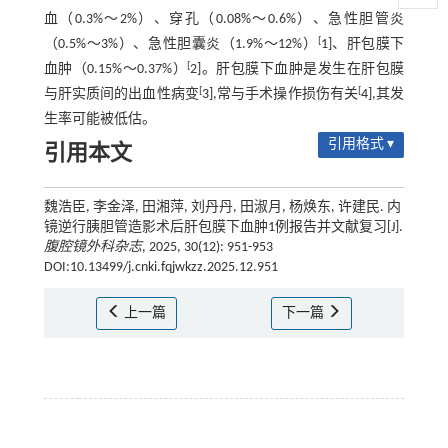
血（0.3%～2%）、穿孔（0.08%～0.6%）、急性胆管炎
[
（0.5%～3%）、急性胆囊炎（1.9%～12%）
1]、肝包膜下
[
血肿（0.15%～0.37%）
2]。肝包膜下血肿是发生在肝包膜
[
[
与肝实质间的出血性病变
3],常与手术操作损伤有关
4],其发
生率可能被低估。
引用格式 ▾
引用本文
魏浩臣, 李金泽, 田湘萍, 刘丹丹, 田淑月, 杨焕东, 许建民. 内
镜逆行胰胆管造影术后肝包膜下血肿1例报告并文献复习[J].
腹腔镜外科杂志
, 2025, 30(12): 951-953
DOI:10.13499/j.cnki.fqjwkzz.2025.12.951
上一篇
下一篇