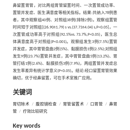
鼻留置胃管，对比两组胃管留置时间、一次置管成功率、
置管并发症、医生满意度等相关指标。结果:共纳入78例患
者，其中观察组40例、对照组38例(排除2例)。观察组置管
时间短于对照组[(26.90±1.79) s vs.(37.73±4.04) s,P<0.05]，一
次置管成功率高于对照组(92.5%vs. 73.7%,P<0.05)，医生总
体满意度高于对照组(P<0.001)。观察组发生3例(7.5%)置管
并发症，其中胃管盘曲2例(5%)、黏膜损伤1例(2.5%);对照组
发生9例(23.7%)置管并发症，其中胃管盘曲5例(13.2%)、胃
管打结1例(2.6%)、黏膜损伤3例(7.9%)，两组置管并发症总
发生率差异有统计学意义(P<0.05)。结论:经口留置胃管效果
确切，优于经鼻留置，可在手术室推广应用。
关键词
胃切除术
/
腹腔镜检查
/
胃管留置术
/
口胃管
/
鼻胃
管
/
疗效比较研究
Key words