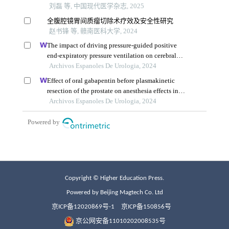
Copyright © Higher Education Press.
Powered by Beijing Magtech Co. Ltd
京ICP备12020869号-1
京ICP备150856号
京公网安备11010202008535号