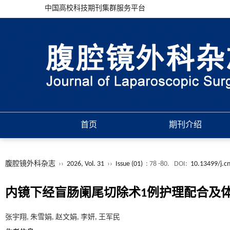
中国高校科技期刊集群服务平台
首页
期刊介绍
腹腔镜外科杂志
››
2026, Vol. 31
››
Issue (01)
: 78 -80.
DOI:
10.13499/j.c
内镜下经盲肠阑尾切除术1例护理配合及
张宇翔, 朱雪娟, 赵文娟, 李妍, 王军民