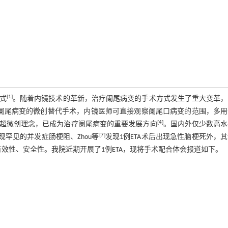
[1]
式
。随着内镜技术的革新，治疗阑尾病变的手术方式发生了重大变革，
omy,ETA）是治疗阑尾病变的微创替代手术，内镜医师可直接观察阑尾口病变的范围，多
[4]
等超微创理念，已成为治疗阑尾病变的重要发展方向
。国内外仅少数高水
[7]
现罕见的并发症肠梗阻、Zhou等
发现1例ETA术后出现急性脑梗死外，
效性、安全性。我院近期开展了1例ETA，现将手术配合体会报道如下。