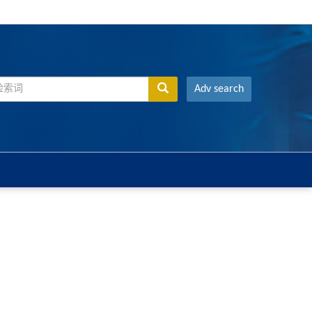
Adv search