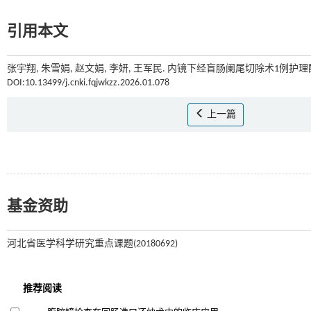
引用本文
张宇翔, 朱雪娟, 赵文娟, 李妍, 王军民. 内镜下经盲肠阑尾切除术1例护理配
DOI:10.13499/j.cnki.fqjwkzz.2026.01.078
上一篇
基金资助
河北省医学科学研究重点课题(20180692)