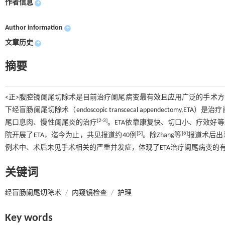
作者信息
+
Author information
+
文章历史
+
摘要
<正>腹腔镜阑尾切除术是目前治疗阑尾病变最有效且应用广泛的手术方
下经盲肠阑尾切除术（endoscopic transcecal appendect
[2-3]
尾口息肉、慢性阑尾炎的治疗
。ETA依靠康复快、切口小、疗效好
[5]
[6]
院开展了ETA，迄今为止，共见报道约40例
。除Zhang等
报道术后出
例术中、术后未见手术相关的严重并发症，体现了ETA治疗阑尾病变的有
关键词
经盲肠阑尾切除术
/
内窥镜检查
/
护理
Key words