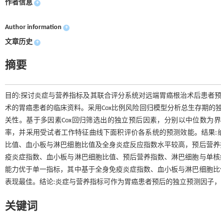
作者信息
+
Author information
+
文章历史
+
摘要
目的:探讨炎症与营养指标及其联合评分系统对远端胃癌根治术后患者预后的
术的胃癌患者的临床资料。采用Cox比例风险回归模型分析总生存期的独立预后因
关性。基于多因素Cox回归筛选出的独立预后因素，分别以中位数为界
率，并采用受试者工作特征曲线下面积评价各系统的预测效能。结果:纳
比值、血小板与淋巴细胞比值及全身炎症反应指数水平较高，预后营养
疫炎症指数、血小板与淋巴细胞比值、预后营养指数、淋巴细胞与单核
能力优于单一指标，其中基于全身免疫炎症指数、血小板与淋巴细胞比
表现最佳。结论:炎症与营养指标可作为胃癌患者预后的独立预测因子
关键词