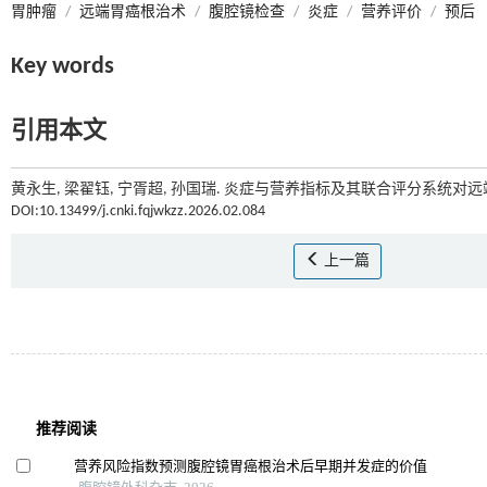
胃肿瘤
/
远端胃癌根治术
/
腹腔镜检查
/
炎症
/
营养评价
/
预后
Key words
引用本文
黄永生, 梁翟钰, 宁胥超, 孙国瑞. 炎症与营养指标及其联合评分系统对
DOI:10.13499/j.cnki.fqjwkzz.2026.02.084
上一篇