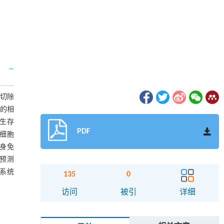
胃切除
后的相
年生存
PDF
巴细胞
身免
预测
系统
135
0
访问
被引
详细