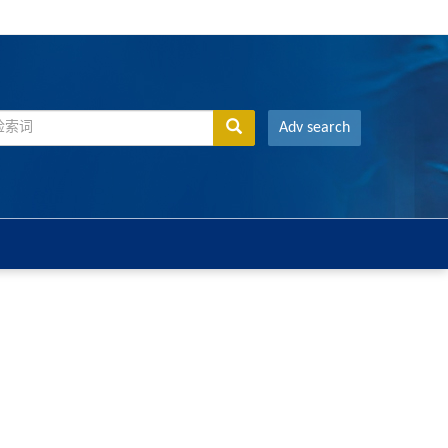
Adv search