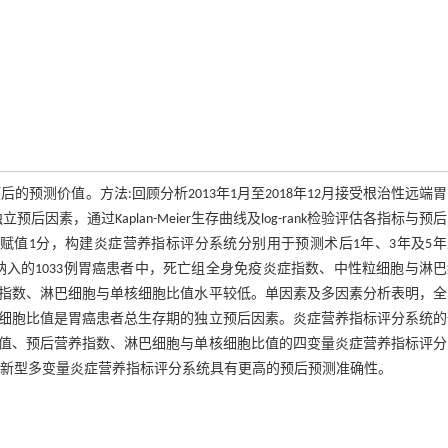
预测价值。方法:回顾分析2013年1月至2018年12月接受根治性远端
素，通过Kaplan-Meier生存曲线及log-rank检验评估各指标与预
赋值1分，构建炎症营养指标评分系统分别用于预测术后1年、3年及5
入的1033例胃癌患者中，死亡组全身免疫炎症指数、中性粒细胞与淋
指数、淋巴细胞与单核细胞比值水平较低。单因素及多因素分析表明，全
细胞比值是胃癌患者总生存期的独立预后因素。炎症营养指标评分系统的
值、预后营养指数、淋巴细胞与单核细胞比值的四变量炎症营养指标评分
，新型多变量炎症营养指标评分系统具有更高的预后预测准确性。