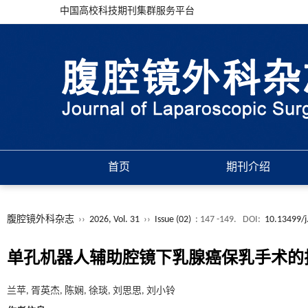
中国高校科技期刊集群服务平台
首页
期刊介绍
腹腔镜外科杂志
››
2026, Vol. 31
››
Issue (02)
: 147 -149.
DOI:
10.13499/j
单孔机器人辅助腔镜下乳腺癌保乳手术的
兰苹, 胥英杰, 陈娴, 徐琰, 刘思思, 刘小铃