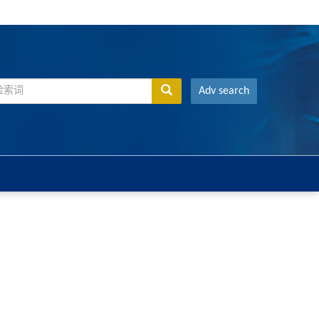
Adv search