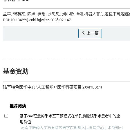
兰苹, 胥英杰, 陈娴, 徐琰, 刘思思, 刘小铃. 单孔机器人辅助腔镜下乳腺癌
DOI:10.13499/j.cnki.fqjwkzz.2026.02.147
上一篇
基金资助
陆军特色医学中心“人工智能+”医学科研项目(ZXAIYB014)