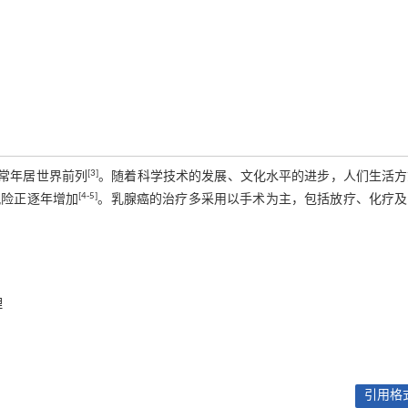
[3]
数常年居世界前列
。随着科学技术的发展、文化水平的进步，人们生活方
[4-5]
风险正逐年增加
。乳腺癌的治疗多采用以手术为主，包括放疗、化疗及
理
引用格式