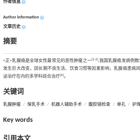
作者信息
+
Author information
+
文章历史
+
摘要
[1-2]
<正>乳腺癌是全球女性最常见的恶性肿瘤之一
,我国乳腺癌发病例
发生巨大改变，因长期不良生活、饮食习惯等因素影响，乳腺癌患病
[6]
泌治疗在内的多学科综合治疗
。
关键词
乳腺肿瘤
/
保乳手术
/
机器人辅助手术
/
腹腔镜检查
/
单孔
/
护
Key words
引用本文