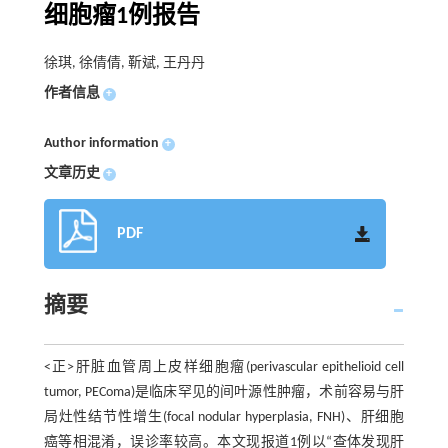
细胞瘤1例报告
徐琪, 徐倩倩, 靳斌, 王丹丹
作者信息
+
Author information
+
文章历史
+
PDF
摘要
<正>肝脏血管周上皮样细胞瘤(perivascular epithelioid cell
tumor, PEComa)是临床罕见的间叶源性肿瘤，术前容易与肝
局灶性结节性增生(focal nodular hyperplasia, FNH)、肝细胞
癌等相混淆，误诊率较高。本文现报道1例以“查体发现肝