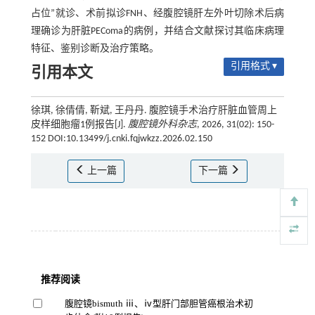
占位”就诊、术前拟诊FNH、经腹腔镜肝左外叶切除术后病
理确诊为肝脏PEComa的病例，并结合文献探讨其临床病理
特征、鉴别诊断及治疗策略。
引用格式 ▾
引用本文
徐琪, 徐倩倩, 靳斌, 王丹丹. 腹腔镜手术治疗肝脏血管周上
皮样细胞瘤1例报告[J].
腹腔镜外科杂志
, 2026, 31(02): 150-
152 DOI:10.13499/j.cnki.fqjwkzz.2026.02.150
上一篇
下一篇