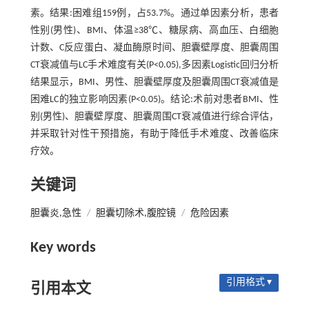
素。结果:困难组159例，占53.7%。通过单因素分析，患者
性别(男性)、BMI、体温≥38℃、糖尿病、高血压、白细胞
计数、C反应蛋白、凝血酶原时间、胆囊壁厚度、胆囊周围
CT衰减值与LC手术难度有关(P<0.05),多因素Logistic回归分析
结果显示，BMI、男性、胆囊壁厚度及胆囊周围CT衰减值是
困难LC的独立影响因素(P<0.05)。结论:术前对患者BMI、性
别(男性)、胆囊壁厚度、胆囊周围CT衰减值进行综合评估，
并采取针对性干预措施，有助于降低手术难度、改善临床
疗效。
关键词
胆囊炎,急性
/
胆囊切除术,腹腔镜
/
危险因素
Key words
引用格式 ▾
引用本文