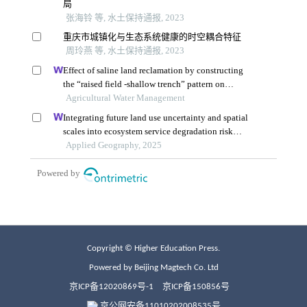
Copyright © Higher Education Press.
Powered by Beijing Magtech Co. Ltd
京ICP备12020869号-1
京ICP备150856号
京公网安备11010202008535号