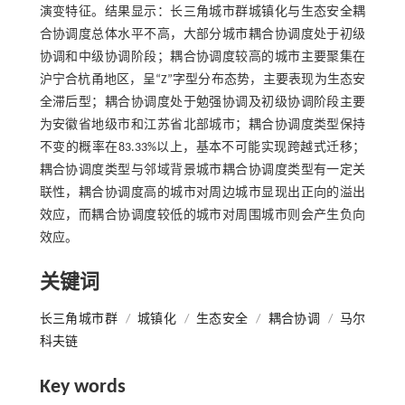
演变特征。结果显示：长三角城市群城镇化与生态安全耦
合协调度总体水平不高，大部分城市耦合协调度处于初级
协调和中级协调阶段；耦合协调度较高的城市主要聚集在
沪宁合杭甬地区，呈“Z”字型分布态势，主要表现为生态安
全滞后型；耦合协调度处于勉强协调及初级协调阶段主要
为安徽省地级市和江苏省北部城市；耦合协调度类型保持
不变的概率在83.33%以上，基本不可能实现跨越式迁移；
耦合协调度类型与邻域背景城市耦合协调度类型有一定关
联性，耦合协调度高的城市对周边城市显现出正向的溢出
效应，而耦合协调度较低的城市对周围城市则会产生负向
效应。
关键词
长三角城市群
/
城镇化
/
生态安全
/
耦合协调
/
马尔
科夫链
Key words