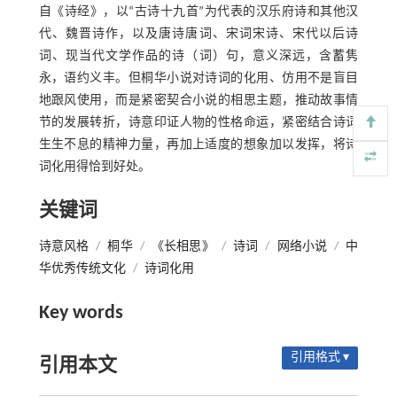
自《诗经》，以“古诗十九首”为代表的汉乐府诗和其他汉
代、魏晋诗作，以及唐诗唐词、宋词宋诗、宋代以后诗
词、现当代文学作品的诗（词）句，意义深远，含蓄隽
永，语约义丰。但桐华小说对诗词的化用、仿用不是盲目
地跟风使用，而是紧密契合小说的相思主题，推动故事情
节的发展转折，诗意印证人物的性格命运，紧密结合诗词
生生不息的精神力量，再加上适度的想象加以发挥，将诗
词化用得恰到好处。
关键词
诗意风格
/
桐华
/
《长相思》
/
诗词
/
网络小说
/
中
华优秀传统文化
/
诗词化用
Key words
引用格式 ▾
引用本文