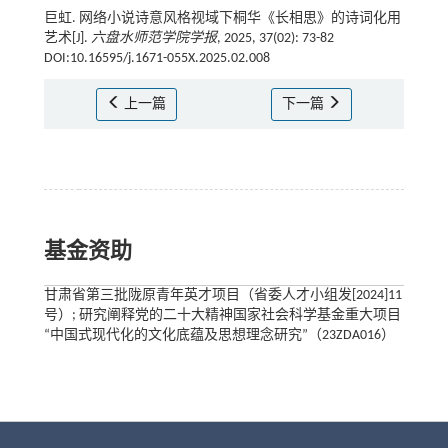
巨虹. 网络小说诗意风格视域下桐华《长相思》的诗词化用
艺术[J].
六盘水师范学院学报
, 2025, 37(02): 73-82
DOI:10.16595/j.1671-055X.2025.02.008
上一篇
下一篇
基金资助
甘肃省第三批陇原青年英才项目（省委人才小组发[2024]11
号）; 研究阐释党的二十大精神国家社会科学基金重大项目
“中国式现代化的文化底蕴及思想理念研究”（23ZDA016）