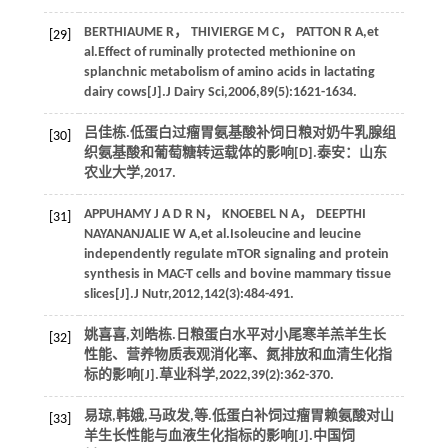
BERTHIAUME
R
，
THIVIERGE
M C
，
PATTON
R A
,
et
[29]
al
.Effect of ruminally protected methionine on
splanchnic metabolism of amino acids in lactating
dairy cows[J].
J Dairy Sci
,
2006
,
89
(5):1621-1634.
吕佳栋.低蛋白过瘤胃氨基酸补饲日粮对奶牛乳腺组
[30]
织氨基酸和葡萄糖转运载体的影响[D].泰安：山东
农业大学,
2017
.
APPUHAMY
J A D R N
，
KNOEBEL
N A
，
DEEPTHI
[31]
NAYANANJALIE
W A
,
et al
.Isoleucine and leucine
independently regulate mTOR signaling and protein
synthesis in MAC-T cells and bovine mammary tissue
slices[J].
J Nutr
,
2012
,
142
(3):484-491.
姚喜喜,刘皓栋.日粮蛋白水平对小尾寒羊羔羊生长
[32]
性能、营养物质表观消化率、氮排放和血清生化指
标的影响[J].
草业科学
,
2022
,
39
(2):362-370.
易琼,韩娥,马政发,
等
.低蛋白补饲过瘤胃赖氨酸对山
[33]
羊生长性能与血液生化指标的影响[J].
中国饲