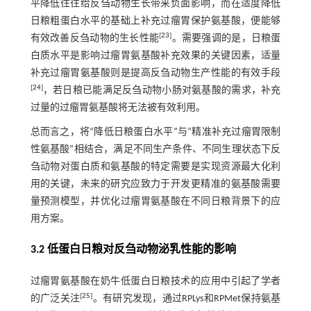
平降低往往给反刍动物生长带来负面影响，而在适度降低
日粮粗蛋白水平的基础上补充过瘤胃保护氨基酸，便能够
[
23
]
有效改善反刍动物的生长性能
。需要强调的是，日粮蛋
白质水平是影响过瘤胃氨基酸补充效果的关键因素，适量
补充过瘤胃氨基酸则是提高反刍动物生产性能的有效手段
[
24
]
，若日粮已能满足反刍动物小肠对氨基酸的需求，补充
过量的过瘤胃氨基酸将无法被有效利用。
总而言之，将“降低日粮蛋白水平”与“精准补充过瘤胃限制
性氨基酸”相结合，满足不同生产条件、不同生理状态下反
刍动物对蛋白质和氨基酸的特定需要是实现资源最大化利
用的关键，未来的研究应致力于开发更精准的氨基酸需要
量预测模型，并优化过瘤胃氨基酸在不同日粮背景下的应
用方案。
3.2 低蛋白日粮对反刍动物泌乳性能的影响
过瘤胃氨基酸在奶牛低蛋白日粮技术的应用中引起了学者
[
25
]
的广泛关注
。有研究发现，通过RPLys和RPMet保持氨基