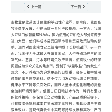
上一篇
下一篇
[
1
]
畜牧业是维系国计民生的基础性产业
，现阶段，我国畜
牧业稳步发展，但也面临一系列严峻挑战。一方面，我国
大豆进口依赖度超过80%，国内使用的豆粕绝大部分来源于
进口大豆，使饲料成本易受国际市场和贸易政策波动的影
[
2
]
响，进而对国家粮食安全战略构成了长期挑战
。另一方
面，我国作为全球最大养殖业国家，大型养殖场产生的温
室气体、恶臭、污水等环境负效应显著，使畜牧业的环保
[
3
]
问题成为公众关注的焦点
。受制于“以量取胜”的传统生产
观念，不少养殖场为追求更高的日增重，会在日粮中使用
过量的蛋白质类原料。这不仅会引发动物代谢负担加重、
健康水平下降等负面效应，而且大量未被消化利用的氮也
[
4
]
会加剧环境污染
。低蛋白质日粮技术作为一种具有潜力
的营养策略，在保障反刍动物生长与产品品质的前提下，
可有效降低饲料成本并显著减少氮排放，兼具经济与生态
双重效益，是现代畜牧业中实现可持续发展和高效生产的