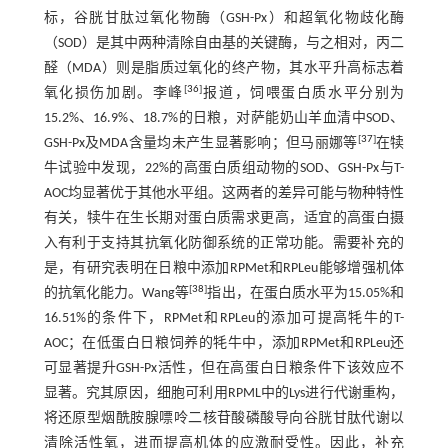
标，谷胱甘肽过氧化物酶（GSH-Px）和超氧化物歧化酶
（SOD）是其中两种清除自由基的关键酶，与之相对，丙二
醛（MDA）则是脂质过氧化的终产物，其水平升高标志着
[
36
]
氧化损伤加剧。李峰
报道，饲喂蛋白质水平分别为
15.2%、16.9%、18.7%的日粮，对萨能奶山羊血清中SOD、
[
37
]
GSH-Px及MDA含量均未产生显著影响；但马丽娜等
在犊
牛试验中发现，22%的高蛋白质组动物的SOD、GSH-Px与T-
AOC均显著优于其他水平组。这两者的差异可能与物种特性
有关，犊牛在生长期对蛋白质需求更高，适宜的高蛋白摄
入有利于支持其抗氧化防御系统的正常功能。需要补充的
是，有研究表明在日粮中添加RPMet和RPLeu能够增强机体
[
38
]
的抗氧化能力。Wang等
指出，在蛋白质水平为15.05%和
16.51%的条件下，RPMet和RPLeu的添加可提高牦牛的T-
AOC；在低蛋白日粮饲养的牦牛中，添加RPMet和RPLeu还
可显著提升GSH-Px活性，但在高蛋白日粮条件下该效应不
显著。究其原因，细胞可利用RPML中的Lys进行代谢重构，
将还原型烟酰胺腺嘌呤二核苷酸磷酸导向谷胱甘肽代谢以
清除活性氧，进而提高机体的应激耐受性。因此，补充