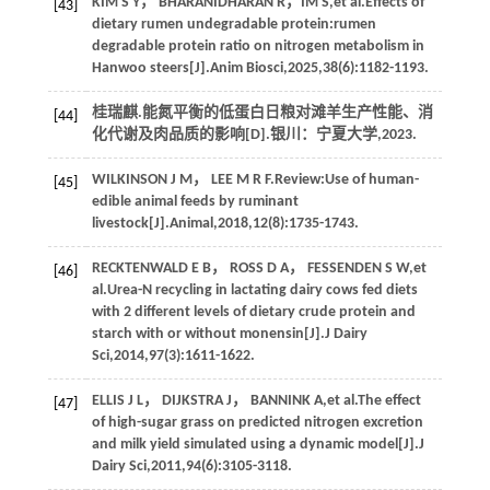
KIM
S Y
，
BHARANIDHARAN
R
，IM S,
et al
.Effects of
[43]
dietary rumen undegradable protein:rumen
degradable protein ratio on nitrogen metabolism in
Hanwoo steers[J].
Anim Biosci
,
2025
,
38
(6):1182-1193.
桂瑞麒.能氮平衡的低蛋白日粮对滩羊生产性能、消
[44]
化代谢及肉品质的影响[D].银川：宁夏大学,
2023
.
WILKINSON
J M
，
LEE
M R F
.Review:Use of human-
[45]
edible animal feeds by ruminant
livestock[J].
Animal
,
2018
,
12
(8):1735-1743.
RECKTENWALD
E B
，
ROSS
D A
，
FESSENDEN
S W
,
et
[46]
al
.Urea-N recycling in lactating dairy cows fed diets
with 2 different levels of dietary crude protein and
starch with or without monensin[J].
J Dairy
Sci
,
2014
,
97
(3):1611-1622.
ELLIS
J L
，
DIJKSTRA
J
，
BANNINK
A
,
et al
.The effect
[47]
of high-sugar grass on predicted nitrogen excretion
and milk yield simulated using a dynamic model[J].
J
Dairy Sci
,
2011
,
94
(6):3105-3118.