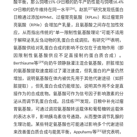
酸平衡，那么饲喂15% CP日粮的奶牛产奶性能与饲喂16.4%
[
26
]
[
27
]
CP日粮的奶牛维持在同一水平
。赵凯
研究发现低蛋白
日粮通过添加RPMet、过瘤胃亮氨酸（RPLeu）和过瘤胃异
亮氨酸（RPIle）会增加产乳量，且氨基酸之间存在加性效
应，从而指出传统的“单一限制性氨基酸理论”可能不适用
[
28
]
于解释泌乳反刍动物的乳蛋白合成调控。有研究
表明，
氨基酸供给对乳蛋白合成的影响不仅仅在于底物作用（即
因限制性氨基酸供应不足直接制约蛋白质合成）。
[
29
]
Berthiaume等
向奶牛颈静脉灌注混合氨基酸，肝脏增加
的氨基酸提取速度超过了灌注速度，但乳蛋白的产量仍然
增加，说明氨基酸在体内被优先用于其他代谢途径（如肝
脏提取），但乳蛋白合成仍能增加，说明其作用不全是直
接作为的合成底物。氨基酸可作为信号因子影响激素的分
[
30
]
泌从而调节乳蛋白合成。吕佳栋
发现，日粮中补充过瘤
胃氨基酸，可通过调控氨基酸转运载体和葡萄糖转运载体
的表达水平，影响胰岛素信号通路，从而整体调节乳腺的
生理功能。某些特定氨基酸也可能通过影响多个代谢途径
[
31
]
来改善蛋白质合成与能氮平衡，Appuhamy等
研究表明，