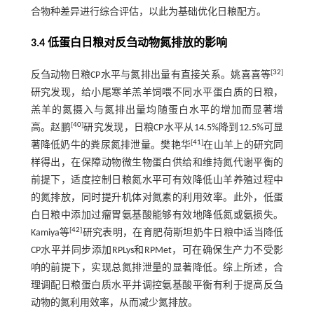
合物种差异进行综合评估，以此为基础优化日粮配方。
3.4 低蛋白日粮对反刍动物氮排放的影响
[
32
]
反刍动物日粮CP水平与氮排出量有直接关系。姚喜喜等
研究发现，给小尾寒羊羔羊饲喂不同水平蛋白质的日粮，
羔羊的氮摄入与氮排出量均随蛋白水平的增加而显著增
[
40
]
高。赵鹏
研究发现，日粮CP水平从14.5%降到12.5%可显
[
41
]
著降低奶牛的粪尿氮排泄量。樊艳华
在山羊上的研究同
样得出，在保障动物微生物蛋白供给和维持氮代谢平衡的
前提下，适度控制日粮氮水平可有效降低山羊养殖过程中
的氮排放，同时提升机体对氮素的利用效率。此外，低蛋
白日粮中添加过瘤胃氨基酸能够有效地降低氮或氨损失。
[
42
]
Kamiya等
研究表明，在育肥荷斯坦奶牛日粮中适当降低
CP水平并同步添加RPLys和RPMet，可在确保生产力不受影
响的前提下，实现总氮排泄量的显著降低。综上所述，合
理调配日粮蛋白质水平并调控氨基酸平衡有利于提高反刍
动物的氮利用效率，从而减少氮排放。