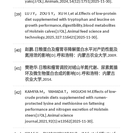
yaks[J/OL].
Animals
,
2024
,
14
(12):1751[2025-11-30].
LU
J Y
，
ZOU
S Y
，
XU
H J
,
et al
.Effects of low-protein
[39]
diet supplemented with tryptophan and leucine on
growth performance,digestibility,blood metabolites
of Holstein calves[J/OL].
Animal feed science and
technology
,
2025
,
327
:116421[2025-11-30].
赵鹏.日粮蛋白及瘤胃非降解蛋白水平对产奶性能及
[40]
氮排泄的影响[D].呼和浩特：内蒙古农业大学,
2009
.
樊艳华.日粮和瘤胃调控对绒山羊氮代谢、尿素氮循
[41]
环及微生物蛋白合成的影响[D].呼和浩特：内蒙古
农业大学,
2014
.
KAMIYA
M
，
YAMADA
T
，
HIGUCHI
M
.Effects of low-
[42]
crude protein diets supplemented with rumen-
protected lysine and methionine on fattening
performance and nitrogen excretion of Holstein
steers[J/OL].
Animal science
journal
,
2021
,
92
(1):e13562[2025-11-30].