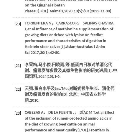
on the Qinghai-Tibetan
Plateau[J/OL].
Animals
,
2020
,
10
(5):801[2025-11-30].
TORRENTERA
N
，
CARRASCO
R
，
SALINAS-CHAVIRA
[20]
J
,
et al
.Influence of methionine supplementation of
growing diets enriched with lysine on feedlot
performance and characteristics of digestion in
Holstein steer calves[J].
Asian-Australas J Anim
Sci
,
2017
,
30
(1):42-50.
李雪梅,马小俊,田晓雨,
等
.低蛋白日粮对羊消化代
[21]
谢、瘤胃发酵参数及其微生物影响的研究进展[J].
中
国饲料
,
2024
(15):1-6.
云强.蛋白水平及Lys/Met对断奶犊牛生长、消化代
[22]
谢及瘤胃发育的影响[D].北京：中国农业科学
院,
2010
.
CABEZAS
A
，
DE LA FUENTE
J
，
DÍAZ
M T
,
et al
.Effect
[23]
of the inclusion of rumen-protected amino acids in
the diet of growing beef cattle on animal
performance and meat quality[J/OL].
Frontiers in