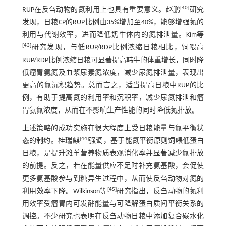
[
40
]
RUP在反刍动物的氮利用上也具有重要意义。赵鹏
研究
发现，日粮CP的RUP比例由35%增加至40%，能够增强氮的
利用与代谢效率，进而降低奶牛体内的氮排泄量。Kim等
[
43
]
研究发现，与低RUP/RDP比例浓缩日粮相比，饲喂高
RUP/RDP比例浓缩日粮可显著提高韩牛的体重增长，同时降
低瘤胃氨氮及血浆尿素氮浓度，减少尿氮排泄量，表现出
更高的氮沉积趋势。总而言之，适当提高日粮中RUP的比
例，有助于提高氮的利用率和沉积率，减少尿氮排泄和瘤
胃氨氮浓度，从而在不影响生产性能的同时降低氮排放。
上述策略的成功实施在很大程度上受日粮能量与氮平衡状
[
44
]
态的制约。桂瑞麒
强调，基于能氮平衡原则饲喂低蛋白
日粮，是提升滩羊营养物质表观消化率并显著减少氮排放
的前提。反之，若在能量供应不足时补充氨基酸，会促使
更多氨基酸参与到糖异生过程中，从而使反刍动物对氮的
[
45
]
利用效率下降。Wilkinson等
研究指出，反刍动物的氮利
用效率受瘤胃内可发酵能量与可降解蛋白质间平衡关系的
调控。不少研究也表明在反刍动物日粮中添加复合碳水化