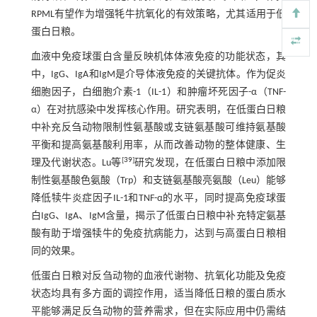
RPML有望作为增强牦牛抗氧化的有效策略，尤其适用于低
蛋白日粮。
血液中免疫球蛋白含量反映机体体液免疫的功能状态，其
中，IgG、IgA和IgM是介导体液免疫的关键抗体。作为促炎
细胞因子，白细胞介素-1（IL-1）和肿瘤坏死因子-α（TNF-
α）在对抗感染中发挥核心作用。研究表明，在低蛋白日粮
中补充反刍动物限制性氨基酸或支链氨基酸可维持氨基酸
平衡和提高氨基酸利用率，从而改善动物的整体健康、生
[
39
]
理及代谢状态。Lu等
研究发现，在低蛋白日粮中添加限
制性氨基酸色氨酸（Trp）和支链氨基酸亮氨酸（Leu）能够
降低犊牛炎症因子IL-1和TNF-α的水平，同时提高免疫球蛋
白IgG、IgA、IgM含量，揭示了低蛋白日粮中补充特定氨基
酸有助于增强犊牛的免疫抗病能力，达到与高蛋白日粮相
同的效果。
低蛋白日粮对反刍动物的血液代谢物、抗氧化功能及免疫
状态均具有多方面的调控作用，适当降低日粮的蛋白质水
平能够满足反刍动物的营养需求，但在实际应用中仍需结