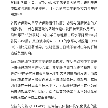
其BUN含量下降，而TP、Alb水平未受显著影响，说明蛋白
质摄取与利用未受抑制，且不会影响羔羊的免疫力与生产
[
32
]
需求
。
谷丙转氨酶与谷草转氨酶是评估肝脏功能与健康状态的关
[
34
]
键指标，二者在氨基酸的降解代谢中发挥着重要作用
。
[
33
]
易琼等
试验表明，将山羊日粮粗蛋白质水平降至10%并
补饲RPLys后，其血液中的AST、ALT的水平与对照组（12%
CP）相比无显著差异，说明低蛋白日粮不会对山羊的肝脏
造成负面影响。
葡萄糖是动物体内重要的能源物质，在反刍动物中主要由
肝脏通过糖异生途径合成，并受肝脏调节以维持稳态。刘
[
35
]
进亿
在研究日粮蛋白质水平对羔羊的影响时发现，血液
葡萄糖浓度随日粮蛋白质水平增加呈先升后降趋势，其原
因可能在于过高蛋白质水平下，氨基酸经糖异生转化为葡
萄糖的效率受限。因此，保持适宜的低蛋白水平对机体葡
萄糖稳态的维持具有重要影响。
总抗氧化能力（T-AOC）是评估机体整体抗氧化状态的指