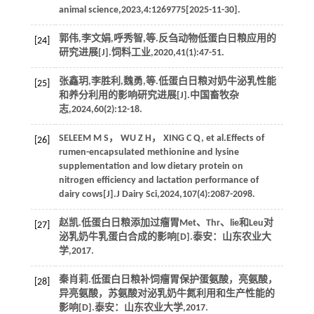
animal science
,
2023
,
4
:1269775[2025-11-30].
郭伟,李文娟,呼秀智,
等
.反刍动物低蛋白日粮应用的
[24]
研究进展[J].
饲料工业
,
2020
,
41
(1):47-51.
张鑫玥,李胜利,魏勇,
等
.低蛋白日粮对奶牛泌乳性能
[25]
和养分利用的影响研究进展[J].
中国畜牧杂
志
,
2024
,
60
(2):12-18.
SELEEM
M S
，
WU
Z H
，
XING
C Q
,
et al
.Effects of
[26]
rumen-encapsulated methionine and lysine
supplementation and low dietary protein on
nitrogen efficiency and lactation performance of
dairy cows[J].
J Dairy Sci
,
2024
,
107
(4):2087-2098.
赵凯.低蛋白日粮添加过瘤胃Met、Thr、lie和Leu对
[27]
泌乳奶牛乳蛋白合成的影响[D].泰安：山东农业大
学,
2017
.
秦肖莉.低蛋白日粮补饲瘤胃保护蛋氨酸，亮氨酸，
[28]
异亮氨酸，苏氨酸对泌乳奶牛氮利用和生产性能的
影响[D].泰安：山东农业大学,
2017
.