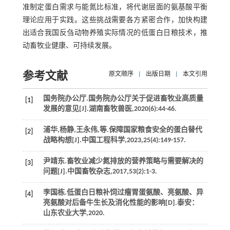
准制定蛋白需求与能氮比标准，将代谢层面的氨基酸平衡
理论应用于实践。这些挑战需要各方紧密合作，加快构建
出适合我国反刍动物养殖实际情况的低蛋白日粮技术，推
动畜牧业健康、可持续发展。
参考文献
原文顺序
|
出版日期
|
本文引用
国务院办公厅.国务院办公厅关于促进畜牧业高质量
[1]
发展的意见[J].
湖南畜牧兽医
,
2020
(6):44-46.
浦华,杨静,王永伟,
等
.保障国家粮食安全的蛋白替代
[2]
战略构想[J].
中国工程科学
,
2023
,
25
(4):149-157.
尹靖东.畜牧业减少氮排放的营养策略与需要解决的
[3]
问题[J].
中国畜牧杂志
,
2017
,
53
(2):1-3.
李国栋.低蛋白日粮补饲过瘤胃蛋氨酸、亮氨酸、异
[4]
亮氨酸对后备牛生长及消化性能的影响[D].泰安：
山东农业大学,
2020
.