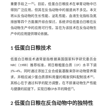
[
5
]
重要手段之一
。目前，低蛋白日粮技术在单胃动物中已
得到广泛应用，但其在反刍动物中的报道尚不多见。本文
将从反刍动物的生长性能、泌乳性能、血液生化指标及氮
排放等四个方面展开综合探讨，系统评估低蛋白日粮在反
刍动物生产中的应用可行性，旨在为该技术在反刍动物生
产中的应用提供理论依据。
1 低蛋白日粮技术
低蛋白日粮技术通常是指根据美国国家科学研究委员会
NRC（1988）推荐标准，将日粮粗蛋白质（CP）水平下调
2%~4%，同时通过添加工业合成氨基酸来弥补动物营养需
[
6
]
求，并相应减少蛋白质原料用量的精准饲料配制技术
，
其核心在于通过科学的配方调整，在不损害动物生产性能
[
7
]
与健康的前提下，实现日粮CP水平的降低
。
2 低蛋白日粮在反刍动物中的独特性