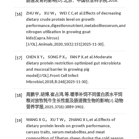
肠道发育的影响[D].北京：中国农业科学院,
2016
.
ZHU
W
，
XU
W
，
WEI
C C
,
et al
.Effects of decreasing
[16]
dietary crude protein level on growth
performance,digestionnutrient,metabolitesserum,and
nitrogen utilization in growing goat
kids(Capra.hircus)
[J/OL].
Animals
,
2020
,
10
(1):151[2025-11-30].
CHEN
X Y
，
SONG
P X
，
FAN
P X
,
et al
.Moderate
[17]
dietary protein restriction optimized gut microbiota
and mucosal barrier in growing pig
model[J/OL].
Front Cell Infect
Microbiol
,
2018
,
8
:246[2025-11-30].
周鹏宇,胡博,崔占鸿,
等
.暖季补饲不同蛋白质水平饲
[18]
粮对放牧牦牛生长性能及肠道微生物的影响[J].
动物
营养学报
,
2025
,
37
(6):3889-3902.
WANG
X G
，
XU
T W
，
ZHANG
X L
,
et al
.Effects of
[19]
dietary protein levels on growth performance,
carcass traits, serum metabolites,and meat
composition of Tibetan sheep during the cold season