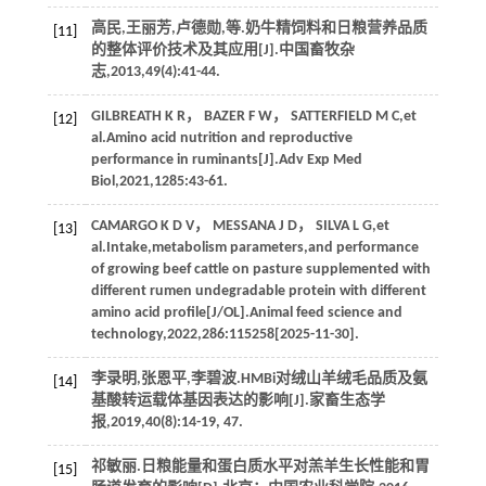
高民,王丽芳,卢德勋,
等
.奶牛精饲料和日粮营养品质
[11]
的整体评价技术及其应用[J].
中国畜牧杂
志
,
2013
,
49
(4):41-44.
GILBREATH
K R
，
BAZER
F W
，
SATTERFIELD
M C
,
et
[12]
al
.Amino acid nutrition and reproductive
performance in ruminants[J].
Adv Exp Med
Biol
,
2021
,
1285
:43-61.
CAMARGO
K D V
，
MESSANA
J D
，
SILVA
L G
,
et
[13]
al
.Intake,metabolism parameters,and performance
of growing beef cattle on pasture supplemented with
different rumen undegradable protein with different
amino acid profile[J/OL].
Animal feed science and
technology
,
2022
,
286
:115258[2025-11-30].
李录明,张恩平,李碧波.HMBi对绒山羊绒毛品质及氨
[14]
基酸转运载体基因表达的影响[J].
家畜生态学
报
,
2019
,
40
(8):14-19, 47.
祁敏丽.日粮能量和蛋白质水平对羔羊生长性能和胃
[15]