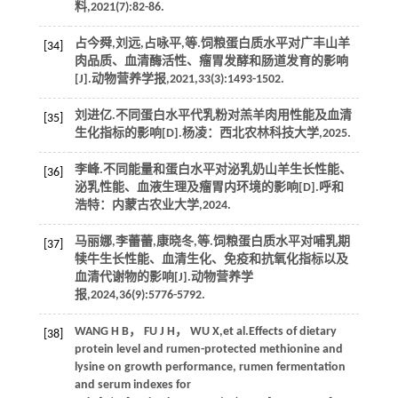
料
,
2021
(7):82-86.
占今舜,刘远,占咏平,
等
.饲粮蛋白质水平对广丰山羊
[34]
肉品质、血清酶活性、瘤胃发酵和肠道发育的影响
[J].
动物营养学报
,
2021
,
33
(3):1493-1502.
刘进亿.不同蛋白水平代乳粉对羔羊肉用性能及血清
[35]
生化指标的影响[D].杨凌：西北农林科技大学,
2025
.
李峰.不同能量和蛋白水平对泌乳奶山羊生长性能、
[36]
泌乳性能、血液生理及瘤胃内环境的影响[D].呼和
浩特：内蒙古农业大学,
2024
.
马丽娜,李蕾蕾,康晓冬,
等
.饲粮蛋白质水平对哺乳期
[37]
犊牛生长性能、血清生化、免疫和抗氧化指标以及
血清代谢物的影响[J].
动物营养学
报
,
2024
,
36
(9):5776-5792.
WANG
H B
，
FU
J H
，
WU
X
,
et al
.Effects of dietary
[38]
protein level and rumen-protected methionine and
lysine on growth performance, rumen fermentation
and serum indexes for