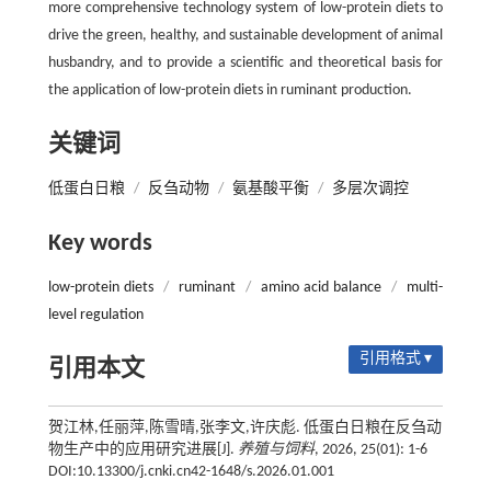
more comprehensive technology system of low-protein diets to
drive the green, healthy, and sustainable development of animal
husbandry, and to provide a scientific and theoretical basis for
the application of low-protein diets in ruminant production.
关键词
低蛋白日粮
/
反刍动物
/
氨基酸平衡
/
多层次调控
Key words
low-protein diets
/
ruminant
/
amino acid balance
/
multi-
level regulation
引用格式 ▾
引用本文
贺江林,任丽萍,陈雪晴,张李文,许庆彪. 低蛋白日粮在反刍动
物生产中的应用研究进展[J].
养殖与饲料
, 2026, 25(01): 1-6
DOI:10.13300/j.cnki.cn42-1648/s.2026.01.001