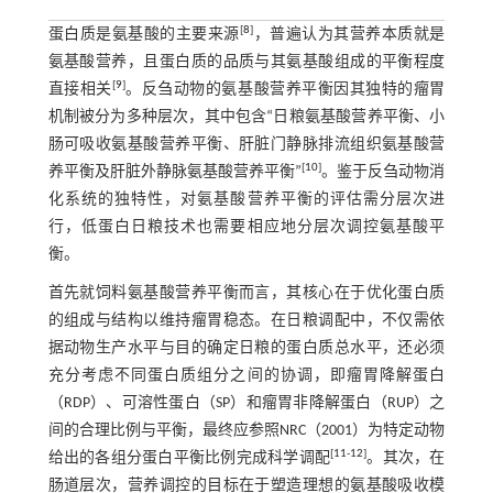
[
8
]
蛋白质是氨基酸的主要来源
，普遍认为其营养本质就是
氨基酸营养，且蛋白质的品质与其氨基酸组成的平衡程度
[
9
]
直接相关
。反刍动物的氨基酸营养平衡因其独特的瘤胃
机制被分为多种层次，其中包含“日粮氨基酸营养平衡、小
肠可吸收氨基酸营养平衡、肝脏门静脉排流组织氨基酸营
[
10
]
养平衡及肝脏外静脉氨基酸营养平衡”
。鉴于反刍动物消
化系统的独特性，对氨基酸营养平衡的评估需分层次进
行，低蛋白日粮技术也需要相应地分层次调控氨基酸平
衡。
首先就饲料氨基酸营养平衡而言，其核心在于优化蛋白质
的组成与结构以维持瘤胃稳态。在日粮调配中，不仅需依
据动物生产水平与目的确定日粮的蛋白质总水平，还必须
充分考虑不同蛋白质组分之间的协调，即瘤胃降解蛋白
（RDP）、可溶性蛋白（SP）和瘤胃非降解蛋白（RUP）之
间的合理比例与平衡，最终应参照NRC（2001）为特定动物
[
11
-
12
]
给出的各组分蛋白平衡比例完成科学调配
。其次，在
肠道层次，营养调控的目标在于塑造理想的氨基酸吸收模