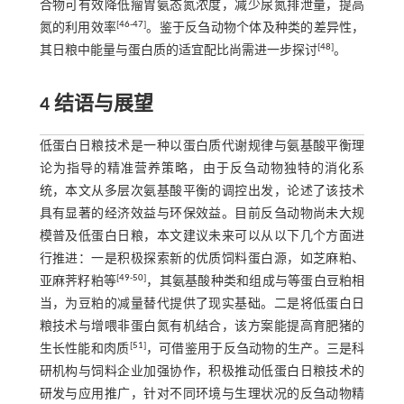
合物可有效降低瘤胃氨态氮浓度，减少尿氮排泄量，提高
[
46
-
47
]
氮的利用效率
。鉴于反刍动物个体及种类的差异性，
[
48
]
其日粮中能量与蛋白质的适宜配比尚需进一步探讨
。
4 结语与展望
低蛋白日粮技术是一种以蛋白质代谢规律与氨基酸平衡理
论为指导的精准营养策略，由于反刍动物独特的消化系
统，本文从多层次氨基酸平衡的调控出发，论述了该技术
具有显著的经济效益与环保效益。目前反刍动物尚未大规
模普及低蛋白日粮，本文建议未来可以从以下几个方面进
行推进：一是积极探索新的优质饲料蛋白源，如芝麻粕、
[
49
-
50
]
亚麻荠籽粕等
，其氨基酸种类和组成与等蛋白豆粕相
当，为豆粕的减量替代提供了现实基础。二是将低蛋白日
粮技术与增喂非蛋白氮有机结合，该方案能提高育肥猪的
[
51
]
生长性能和肉质
，可借鉴用于反刍动物的生产。三是科
研机构与饲料企业加强协作，积极推动低蛋白日粮技术的
研发与应用推广，针对不同环境与生理状况的反刍动物精