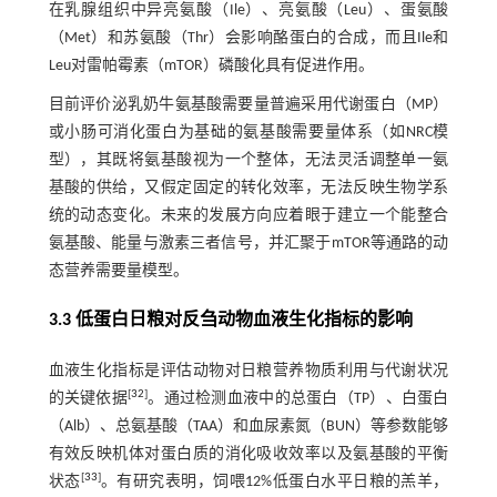
在乳腺组织中异亮氨酸（Ile）、亮氨酸（Leu）、蛋氨酸
（Met）和苏氨酸（Thr）会影响酪蛋白的合成，而且Ile和
Leu对雷帕霉素（mTOR）磷酸化具有促进作用。
目前评价泌乳奶牛氨基酸需要量普遍采用代谢蛋白（MP）
或小肠可消化蛋白为基础的氨基酸需要量体系（如NRC模
型），其既将氨基酸视为一个整体，无法灵活调整单一氨
基酸的供给，又假定固定的转化效率，无法反映生物学系
统的动态变化。未来的发展方向应着眼于建立一个能整合
氨基酸、能量与激素三者信号，并汇聚于mTOR等通路的动
态营养需要量模型。
3.3 低蛋白日粮对反刍动物血液生化指标的影响
血液生化指标是评估动物对日粮营养物质利用与代谢状况
[
32
]
的关键依据
。通过检测血液中的总蛋白（TP）、白蛋白
（Alb）、总氨基酸（TAA）和血尿素氮（BUN）等参数能够
有效反映机体对蛋白质的消化吸收效率以及氨基酸的平衡
[
33
]
状态
。有研究表明，饲喂12%低蛋白水平日粮的羔羊，