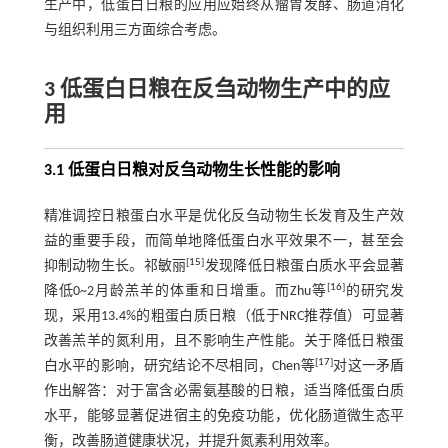
生产中，低蛋白日粮的应用应始终从瘤胃发酵、肠道消化
与组织利用三方面综合考虑。
3 低蛋白日粮在反刍动物生产中的应
用
3.1 低蛋白日粮对反刍动物生长性能的影响
精准调控日粮蛋白水平是优化反刍动物生长发育及生产效
益的重要手段，而简单地降低蛋白水平效果不一，甚至会
[
15
]
抑制动物生长。祁敏丽
发现降低日粮蛋白质水平会显著
[
16
]
降低0~2月龄羔羊的体重和日增重。而Zhu等
的研究发
现，采用13.4%的粗蛋白质日粮（低于NRC推荐值）可显著
改善羔羊的氮利用，且不影响生产性能。关于降低日粮蛋
[
17
]
白水平的影响，研究结论不尽相同，Chen等
对这一矛盾
作出解答：对于富含必需氨基酸的日粮，适当降低蛋白质
水平，能够显著促进宿主的免疫功能，优化肠道微生态平
衡，改善肠道健康状况，并提升氮素利用效率。