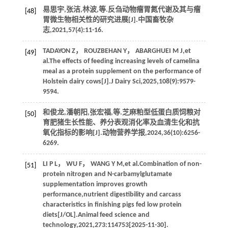
易思宇,张洁,林波,
等
.反刍动物瘤胃氮代谢及其与瘤
[48]
胃微生物相关性的研究进展[J].
中国畜牧杂
志
,
2021
,
57
(4):11-16.
TADAYON
Z
，
ROUZBEHAN
Y
，
ABARGHUEI
M J
,
et
[49]
al
.The effects of feeding increasing levels of camelina
meal as a protein supplement on the performance of
Holstein dairy cows[J].
J Dairy Sci
,
2025
,
108
(9):9579-
9594.
和俊龙,潘朝阳,张宏福,
等
.芝麻粕型低蛋白质饲粮对
[50]
育肥猪生长性能、养分表观消化率及血清生化和抗
氧化指标的影响[J].
动物营养学报
,
2024
,
36
(10):6256-
6269.
LI
P L
，
WU
F
，
WANG
Y M
,
et al
.Combination of non-
[51]
protein nitrogen and N-carbamylglutamate
supplementation improves growth
performance,nutrient digestibility and carcass
characteristics in finishing pigs fed low protein
diets[J/OL].
Animal feed science and
technology
,
2021
,
273
:114753[2025-11-30].