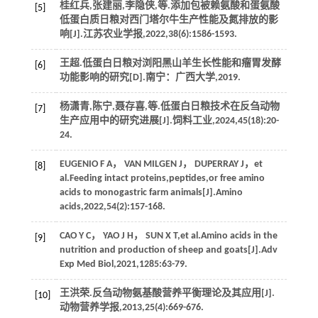
桂红兵,张建丽,李隐侠,
等
.添加包被赖氨酸和蛋氨酸
[5]
低蛋白质日粮对西门塔尔牛生产性能及氮排放的影
响[J].
江苏农业学报
,
2022
,
38
(6):1586-1593.
王超.低蛋白日粮对浏阳黑山羊生长性能和瘤胃发酵
[6]
功能影响的研究[D].南宁：广西大学,
2019
.
杨潇青,陈宁,聂存喜,
等
.低蛋白日粮技术在反刍动物
[7]
生产应用中的研究进展[J].
饲料工业
,
2024
,
45
(18):20-
24.
EUGENIO
F A
，
VAN MILGEN
J
，
DUPERRAY
J
，
et
[8]
al
.Feeding intact proteins,peptides,or free amino
acids to monogastric farm animals[J].
Amino
acids
,
2022
,
54
(2):157-168.
CAO
Y C
，
YAO
J H
，
SUN
X T
,
et al
.Amino acids in the
[9]
nutrition and production of sheep and goats[J].
Adv
Exp Med Biol
,
2021
,
1285
:63-79.
王洪荣.反刍动物氨基酸营养平衡理论及其应用[J].
[10]
动物营养学报
,
2013
,
25
(4):669-676.