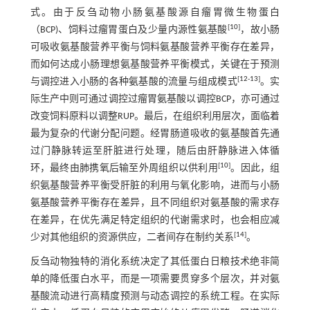
式。由于反刍动物小肠氨基酸源自瘤胃微生物蛋白
[
10
]
（BCP)、饲料过瘤胃蛋白及少量内源性氨基酸
，故小肠
可吸收氨基酸营养平衡与饲料氨基酸营养平衡存在差异，
而如何达成小肠理想氨基酸营养平衡模式，关键在于预测
[
12
-
13
]
与调控进入小肠的各种氨基酸的流量与组成模式
。实
际生产中则可通过调控过瘤胃氨基酸以调控BCP，亦可通过
改变饲料原料以调整RUP。最后，在组织利用层次，面临着
最为复杂的代谢分配问题。经胃肠道吸收的氨基酸首先通
过门静脉转运至肝脏进行处理，随后由肝静脉进入体循
[
10
]
环，最终由肺携氧后输至外周组织以供利用
。因此，组
织氨基酸营养平衡受肝脏的利用与氧化影响，进而与小肠
氨基酸营养平衡存在差异，且不同组织对氨基酸的需求存
在差异，在优先满足特定组织的代谢需求时，也会相应减
[
14
]
少对其他组织的资源供应，二者间存在制约关系
。
反刍动物独特的消化系统决定了其低蛋白日粮技术绝非简
单的降低蛋白水平，而是一项需要贯穿多个层次，并对氨
基酸流动进行高精度预测与动态调控的系统工程。在实际