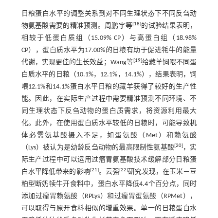
日粮蛋白水平的调整关系到对不同生理状态下不同反刍动
[
18
]
物氨基酸需要的精准预测。周鹏宇等
的试验结果表明，
相较于低蛋白质组（15.09% CP）与高蛋白组（18.98%
CP），蛋白质水平为17.00%的日粮有助于促进牦牛的能量
[
19
]
代谢，实现更佳的生长效益；Wang等
给藏羊饲喂不同蛋
白质水平的日粮（10.1%，12.1%，14.1%），结果表明，饲
喂12.1%和14.1%蛋白水平日粮的藏羊获得了较好的生产性
能。因此，在实际生产过程中需要精准预测不同环境、不
同生理状态下反刍动物的蛋白质需求，将资源利用最大
化。此外，在使用蛋白质水平较低的日粮时，可能导致机
体必需氨基酸摄入不足，如蛋氨酸（Met）和赖氨酸
[
20
]
（Lys）被认为是幼龄反刍动物的最高限制性氨基酸
，实
际生产过程中可以运用过瘤胃氨基酸技术缓解部分日粮蛋
[
21
]
[
22
]
白水平降低带来的影响
。云强
研究发现，在玉米－豆
粕型断奶犊牛开食料中，蛋白水平降低4.4个百分点，同时
添加过瘤胃赖氨酸（RPLys）和过瘤胃蛋氨酸（RPMet），
可以取得与原开食料相似的增重效果。单一的日粮蛋白水