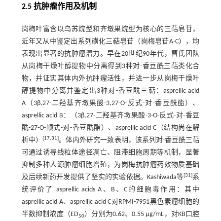
2.5 抗肿瘤作用及机制
岗梅叶富含以乌苏烷型和齐墩果烷型为核心的三萜皂苷，
近年又从中鉴定出系列磺化三萜皂苷（岗梅皂苷A-C），均
表现出显著的抗肿瘤潜力。早在20世纪90年代，曹氏团队
从岗梅干燥叶醇提物中分离得到3种对-香豆酰三萜类化合
物，并证实其体内外抗肿瘤活性，并进一步从岗梅干燥叶
醇提物中分离并鉴定出3种对-香豆酰三萜：asprellic acid
A（3β,27-二羟基齐墩果酸-3,27-O-反式-对-香豆酰酯）、
asprellic acid B：（3β,27-二羟基齐墩果酸-3-O-反式-对-香豆
酰-27-O-顺式-对-香豆酰酯）、asprellic acid C（结构尚在解
[
17
,
31
]
析中）
。体内外研究一致表明，该系列对-香豆酰三萜
可通过诱导线粒体途径凋亡、阻滞细胞周期等机制，显著
抑制多种人源肿瘤细胞增殖，为岗梅抗肿瘤药效物质基础
[
31
]
及后续新药开发提供了坚实的实验依据。Kashiwada等
系
统评价了 asprellic acids A、B、C的细胞毒作用：其中
asprellic acid A、asprellic acid C对RPMI-7951黑色素瘤细胞的
半数抑制浓度（ED
）分别为0.62、0.55 μg/mL，对KB口腔
50