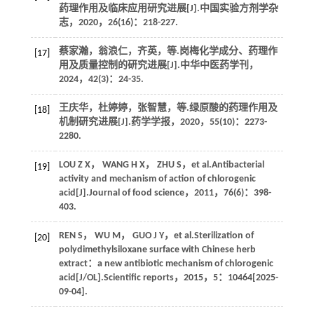
药理作用及临床应用研究进展[J].
中国实验方剂学杂
志
，
2020
，
26
(16)：218-227.
蔡家瀚，翁浪仁，齐英，
等
.岗梅化学成分、药理作
[17]
用及质量控制的研究进展[J].
中华中医药学刊
，
2024
，
42
(3)：24-35.
王庆华，杜婷婷，张智慧，
等
.绿原酸的药理作用及
[18]
机制研究进展[J].
药学学报
，
2020
，
55
(10)：2273-
2280.
LOU
Z X
，
WANG
H X
，
ZHU
S
，
et al
.Antibacterial
[19]
activity and mechanism of action of chlorogenic
acid[J].
Journal of food science
，
2011
，
76
(6)：398-
403.
REN
S
，
WU
M
，
GUO
J Y
，
et al
.Sterilization of
[20]
polydimethylsiloxane surface with Chinese herb
extract：a new antibiotic mechanism of chlorogenic
acid[J/OL].
Scientific reports
，
2015
，
5
：10464[2025-
09-04].