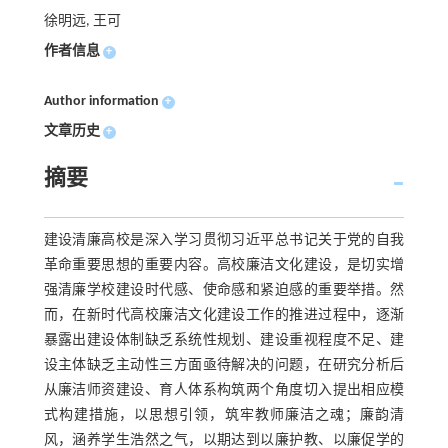
徐明远, 王可
作者信息
+
Author information
+
文章历史
+
摘要
建设清廉高校是深入学习贯彻习近平总书记关于党的自我
革命重要思想的重要内容。高校廉洁文化建设，是切实增
强清廉学校建设时代感、使命感和紧迫感的重要举措。然
而，在新时代高校廉洁文化建设工作的推进过程中，逐渐
暴露出建设体制缺乏系统性规划、建设重视程度不足、建
设主体缺乏主动性三方面亟待解决的问题，在研究分析后
从廉洁师资建设、育人体系构筑两个角度切入提出相应模
式构建措施，以思想引领，筑牢教师廉洁之魂；廉韵清
风，涵养学生浩然之气，以期达到以廉护教、以廉促学的