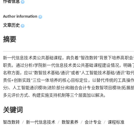
作者信息
+
Author information
+
文章历史
+
摘要
新一代信息技术类公共基础课程，肩负着“智改数转”背景下培养高职
职责。通过分析J学院新一代信息技术类公共基础课程建设情况，明确
名称方面，应以“数智技术基础/通识”或者“人工智能技术基础/通识”取
责任+创新实践”三位一体培养的核心目标定位，以替代传统的工具操
分)、人工智能通识模块(进阶部分)和融合会计专业数智项目模块(拓展
多元评价方式、构建实施支持机制等三个层面加以解决。
关键词
智改数转
/
新一代信息技术
/
数智素养
/
会计专业
/
课程标准