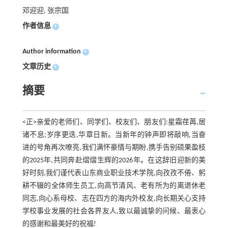
邓迎迎, 张宗国
作者信息
+
Author information
+
文章历史
+
摘要
<正>亲爱的老师们、同学们、校友们、朋友们:星霜荏苒,居
诸不息;岁序更迭,华章日新。当新年的钟声即将敲响,当奋
进的号角再次嘹亮,我们满怀豪情与期盼,携手告别硕果盈枝
的2025年,共同奔赴熠熠生辉的2026年。在这辞旧迎新的美
好时刻,我们谨代表山东商业职业技术学院,向孜孜不倦、躬
耕不辍的全体师生员工,向高节清风、老有所为的离退休老
同志,向心系母校、志在四方的海内外校友,向长期关心支持
学校事业发展的社会各界友人,致以最诚挚的问候、最衷心
的感谢和最美好的祝福!