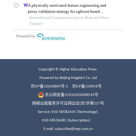
Copyright © Higher Education Press.
Powered by Beijing Magtech Co. Ltd
京ICP备12020869号-1
京ICP备150856号
京公网安备11010202008535号
网络出版服务许可证网出证(京)字第127号
Service: 010-58582445 (Technology);
010-58556485 (Subscription)
E-mail: subscribe@hep.com.cn