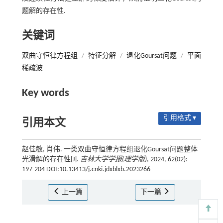
题解的存在性.
关键词
双曲守恒律方程组
/
特征分解
/
退化Goursat问题
/
平面
稀疏波
Key words
引用格式 ▾
引用本文
赵佳敏, 肖伟. 一类双曲守恒律方程组退化Goursat问题整体
光滑解的存在性[J].
吉林大学学报(理学版)
, 2024, 62(02):
197-204 DOI:10.13413/j.cnki.jdxblxb.2023266
上一篇
下一篇