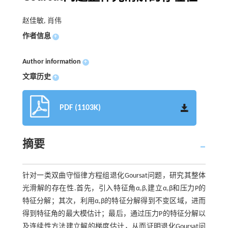
赵佳敏, 肖伟
作者信息
+
Author information
+
文章历史
+
PDF (1103K)
摘要
针对一类双曲守恒律方程组退化Goursat问题，研究其整体
光滑解的存在性.首先，引入特征角α,β,建立α,β和压力P的
特征分解；其次，利用α,β的特征分解得到不变区域，进而
得到特征角的最大模估计；最后，通过压力P的特征分解以
及连续性方法建立解的梯度估计，从而证明退化Goursat问