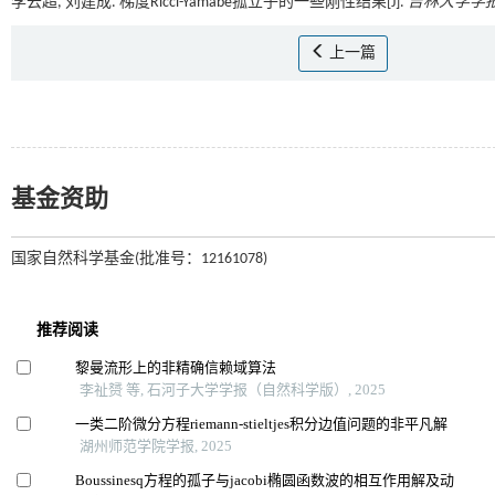
李云超, 刘建成. 梯度Ricci-Yamabe孤立子的一些刚性结果[J].
吉林大学学报
上一篇
基金资助
国家自然科学基金(批准号：12161078)