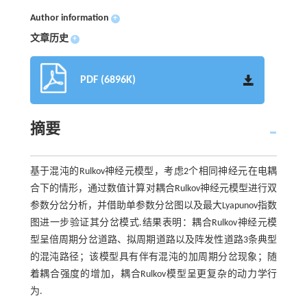
Author information
+
文章历史
+
PDF (6896K)
摘要
基于混沌的Rulkov神经元模型，考虑2个相同神经元在电耦
合下的情形，通过数值计算对耦合Rulkov神经元模型进行双
参数分岔分析，并借助单参数分岔图以及最大Lyapunov指数
图进一步验证其分岔模式.结果表明：耦合Rulkov神经元模
型呈倍周期分岔道路、拟周期道路以及阵发性道路3条典型
的混沌路径；该模型具有伴有混沌的加周期分岔现象；随
着耦合强度的增加，耦合Rulkov模型呈更复杂的动力学行
为.