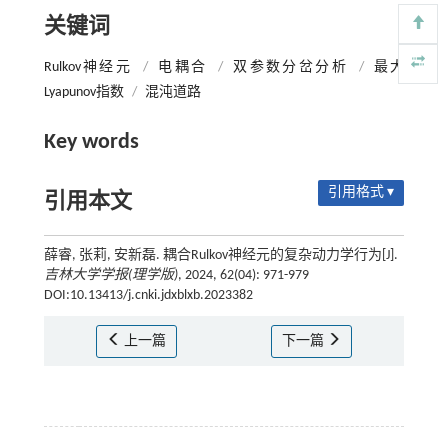
关键词
Rulkov神经元
/
电耦合
/
双参数分岔分析
/
最大
Lyapunov指数
/
混沌道路
Key words
引用格式 ▾
引用本文
薛睿, 张莉, 安新磊. 耦合Rulkov神经元的复杂动力学行为[J].
吉林大学学报(理学版)
, 2024, 62(04): 971-979
DOI:10.13413/j.cnki.jdxblxb.2023382
上一篇
下一篇