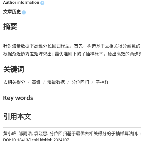
Author information
+
文章历史
+
摘要
针对海量数据下高维分位回归模型，首先，构造基于去相关得分函数的
根据渐近协方差矩阵求出L-最优准则下的子抽样概率，给出高效的两步
关键词
去相关得分
/
高维
/
海量数据
/
分位回归
/
子抽样
Key words
引用本文
黄小峰, 邹雨浩, 袁晓惠. 分位回归基于最优去相关得分的子抽样算法[J].
DOI:10.13413/j.cnki.jdxblxb.2024107