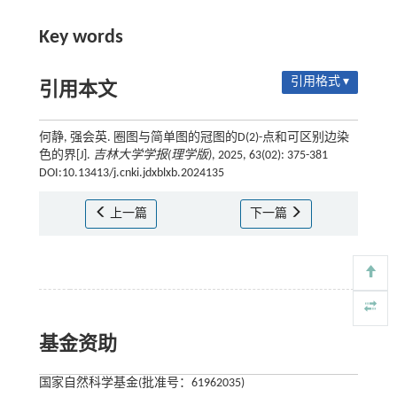
Key words
引用格式 ▾
引用本文
何静, 强会英. 圈图与简单图的冠图的D(2)-点和可区别边染
色的界[J].
吉林大学学报(理学版)
, 2025, 63(02): 375-381
DOI:10.13413/j.cnki.jdxblxb.2024135
上一篇
下一篇
基金资助
国家自然科学基金(批准号：61962035)