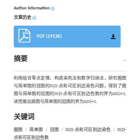
Author information
+
文章历史
+
PDF (1913K)
摘要
利用组合零点定理、构造染色法和数学归纳法，研究圈图
与简单图的冠图的D(2)-点和可区别边染色问题，得到了圈
图与简单图的冠图的D(2)-点和可区别边色数的界为Δ(G)+1,
进而推出路图与简单图的冠图的界为Δ(G)+1.
关键词
圈图
/
简单图
/
冠图
/
D(2)-点和可区别边染色
/
D(2)-
点和可区别边色数