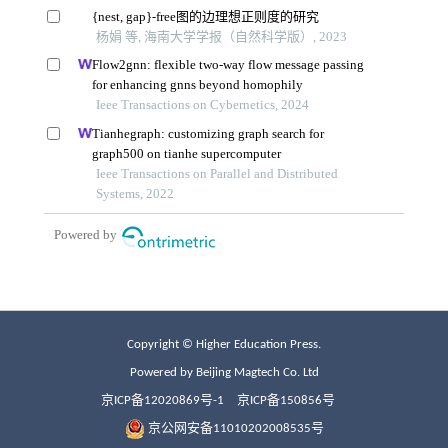
Copyright © Higher Education Press.
Powered by Beijing Magtech Co. Ltd
京ICP备12020869号-1
京ICP备150856号
京公网安备11010202008535号