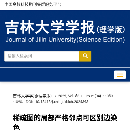
中国高校科技期刊集群服务平台
Toggle
吉林大学学报(理学版)
››
2025, Vol. 63
››
Issue (04)
: 1083
-1090.
DOI:
10.13413/j.cnki.jdxblxb.2024393
稀疏图的局部严格邻点可区别边染
色