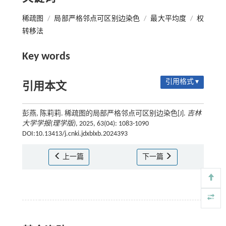
稀疏图
/
局部严格邻点可区别边染色
/
最大平均度
/
权
转移法
Key words
引用格式 ▾
引用本文
彭燕, 陈莉莉. 稀疏图的局部严格邻点可区别边染色[J].
吉林
大学学报(理学版)
, 2025, 63(04): 1083-1090
DOI:10.13413/j.cnki.jdxblxb.2024393
上一篇
下一篇