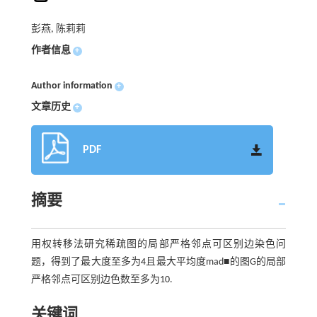
彭燕, 陈莉莉
作者信息
+
Author information
+
文章历史
+
PDF
摘要
用权转移法研究稀疏图的局部严格邻点可区别边染色问
题，得到了最大度至多为4且最大平均度mad■的图G的局部
严格邻点可区别边色数至多为10.
关键词