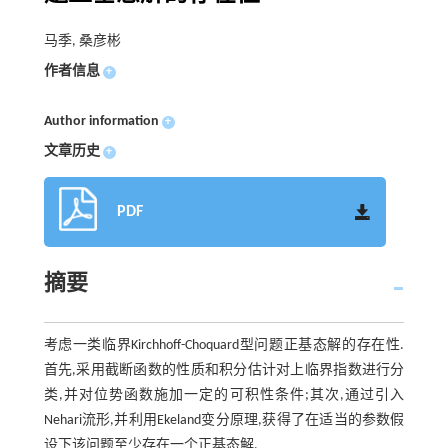
马季, 桑彦彬
作者信息
+
Author information
+
文章历史
+
PDF
摘要
考虑一类临界Kirchhoff-Choquard型问题正基态解的存在性.
首先,采用截断函数的性质和积分估计对上临界指数进行分
类,并对位势函数施加一定的可积性条件;其次,通过引入
Nehari流形,并利用Ekeland变分原理,获得了在适当的参数假
设下该问题至少存在一个正基态解.