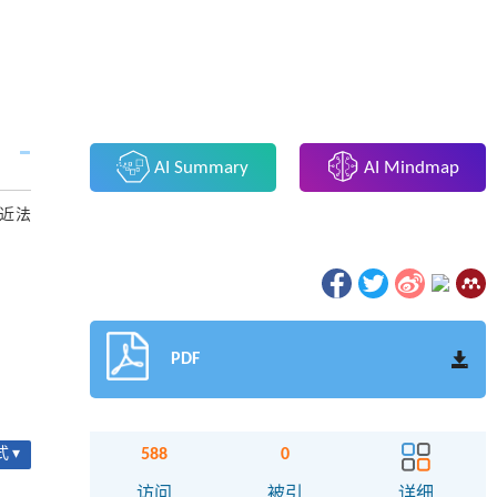
AI Summary
AI Mindmap
逼近法
PDF
588
0
 ▾
访问
被引
详细