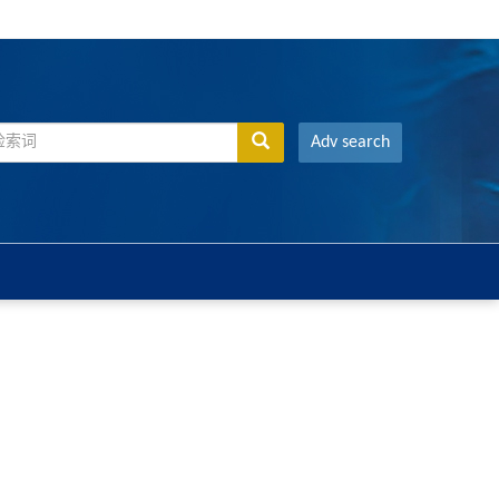
Adv search