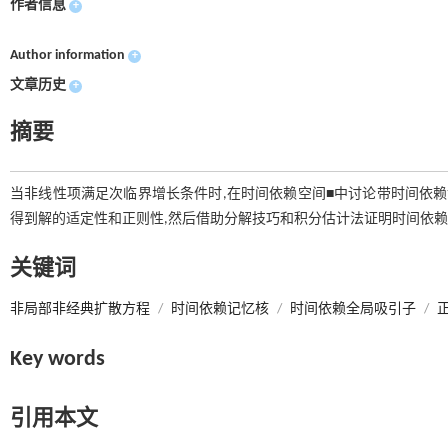
作者信息
+
Author information
+
文章历史
+
摘要
当非线性项满足次临界增长条件时,在时间依赖空间■中讨论带时间依赖记忆
得到解的适定性和正则性,然后借助分解技巧和积分估计法证明时间依赖
关键词
非局部非经典扩散方程
/
时间依赖记忆核
/
时间依赖全局吸引子
/
Key words
引用本文