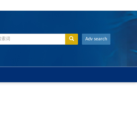
Adv search