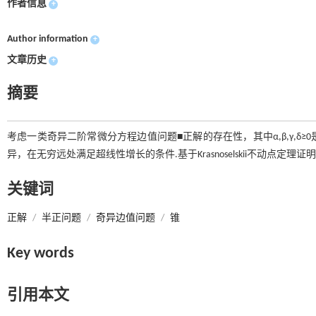
作者信息
+
Author information
+
文章历史
+
摘要
考虑一类奇异二阶常微分方程边值问题■正解的存在性，其中α,β,γ,δ≥0
异，在无穷远处满足超线性增长的条件.基于Krasnoselskii不动点定理
关键词
正解
/
半正问题
/
奇异边值问题
/
锥
Key words
引用本文