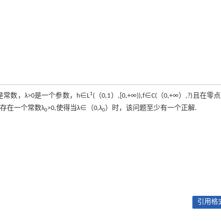
1
是常数，λ>0是一个参数，h∈L
(（0,1）,[0,+∞)),f∈C(（0,+∞）,?)且在
证明存在一个常数λ
>0,使得当λ∈（0,λ
）时，该问题至少有一个正解.
0
0
引用格式