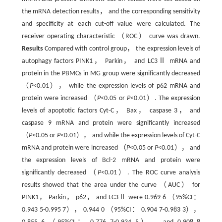
the mRNA detection results， and the corresponding sensitivity
and specificity at each cut-off value were calculated. The
receiver operating characteristic （ROC） curve was drawn.
Results
Compared with control group， the expression levels of
autophagy factors PINK1， Parkin， and LC3Ⅱ mRNA and
protein in the PBMCs in MG group were significantly decreased
（
P
<0.01）， while the expression levels of p62 mRNA and
protein were increased （
P
<0.05 or
P
<0.01）. The expression
levels of apoptotic factors Cyt-C， Bax， caspase 3， and
caspase 9 mRNA and protein were significantly increased
（
P
<0.05 or
P
<0.01）， and while the expression levels of Cyt-C
mRNA and protein were increased （
P
<0.05 or
P
<0.01）， and
the expression levels of Bcl-2 mRNA and protein were
significantly decreased （
P
<0.01）. The ROC curve analysis
results showed that the area under the curve （AUC） for
PINK1， Parkin， p62， and LC3Ⅱ were 0.969 6 （95%CI：
0.943 5-0.995 7）， 0.944 0 （95%CI： 0.904 7-0.983 3），