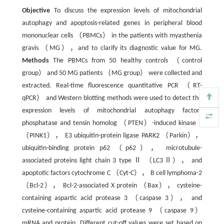
Objective
To discuss the expression levels of mitochondrial
autophagy and apoptosis-related genes in peripheral blood
mononuclear cells （PBMCs） in the patients with myasthenia
gravis （MG），and to clarify its diagnostic value for MG.
Methods
The PBMCs from 50 healthy controls （control
group） and 50 MG patients （MG group） were collected and
extracted. Real-time fluorescence quantitative PCR （RT-
qPCR） and Western blotting methods were used to detect the
expression levels of mitochondrial autophagy factors
phosphatase and tensin homolog （PTEN）-induced kinase 1
（PINK1）， E3 ubiquitin-protein ligase PARK2 （Parkin），
ubiquitin-binding protein p62 （p62）， microtubule-
associated proteins light chain 3 type Ⅱ （LC3Ⅱ）， and
apoptotic factors cytochrome C （Cyt-C）， B cell lymphoma-2
（Bcl-2）， Bcl-2-associated X protein （Bax）， cysteine-
containing aspartic acid protease 3 （caspase 3）， and
cysteine-containing aspartic acid protease 9 （caspase 9）
mRNA and protein. Different cut-off values were set based on