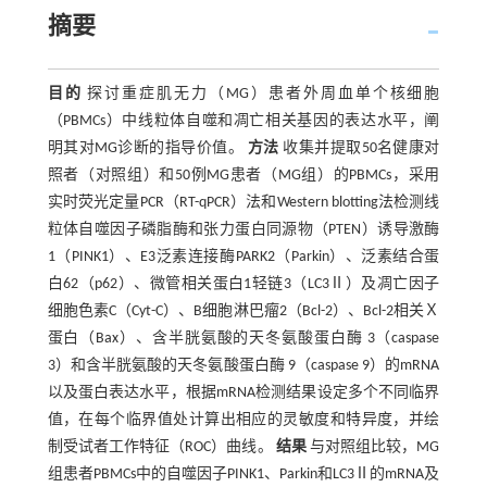
摘要
目的
探讨重症肌无力（MG）患者外周血单个核细胞
（PBMCs）中线粒体自噬和凋亡相关基因的表达水平，阐
明其对MG诊断的指导价值。
方法
收集并提取50名健康对
照者（对照组）和50例MG患者（MG组）的PBMCs，采用
实时荧光定量PCR（RT-qPCR）法和Western blotting法检测线
粒体自噬因子磷脂酶和张力蛋白同源物（PTEN）诱导激酶
1（PINK1）、E3泛素连接酶PARK2（Parkin）、泛素结合蛋
白62（p62）、微管相关蛋白1轻链3（LC3Ⅱ）及凋亡因子
细胞色素C（Cyt-C）、B细胞淋巴瘤2（Bcl-2）、Bcl-2相关Ｘ
蛋白（Bax）、含半胱氨酸的天冬氨酸蛋白酶 3（caspase
3）和含半胱氨酸的天冬氨酸蛋白酶 9（caspase 9）的mRNA
以及蛋白表达水平，根据mRNA检测结果设定多个不同临界
值，在每个临界值处计算出相应的灵敏度和特异度，并绘
制受试者工作特征（ROC）曲线。
结果
与对照组比较，MG
组患者PBMCs中的自噬因子PINK1、Parkin和LC3Ⅱ的mRNA及