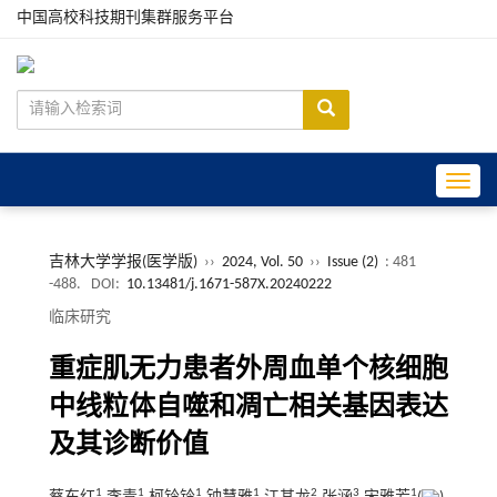
中国高校科技期刊集群服务平台
Toggle
吉林大学学报(医学版)
››
2024, Vol. 50
››
Issue (2)
: 481
-488.
DOI:
10.13481/j.1671-587X.20240222
临床研究
重症肌无力患者外周血单个核细胞
中线粒体自噬和凋亡相关基因表达
及其诊断价值
1
1
1
1
2
3
1