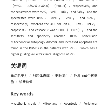
0.855 6 （95%CI： 0.776 7-0.934 5）， and 0.908 8
（95%CI： 0.852 6-0.965 0） （
P
<0.01）， respectively，and
the sensitivities were 92%， 92%， 78%， and 84%， and the
specificities were 88%， 82%， 92%， and 82%，
respectively； whereas the AUC for Cyt-C， Bax， Bcl-2，
caspase 3， and caspase 9 was 1.000 （
P
<0.01）， and the
sensitivity and specificity reached 100%.
Conclusion
Mitochondrial autophagy disorder and increased apoptosis are
found in the PBMCs in the patients with MG， which has a
higher guiding value for clinical diagnosis of MG.
关键词
重症肌无力
/
线粒体自噬
/
细胞凋亡
/
外周血单个核细
胞
/
诊断价值
Key words
Myasthenia gravis
/
Mitophagy
/
Apoptosis
/
Peripheral