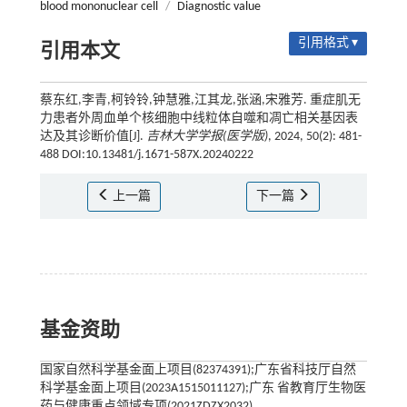
blood mononuclear cell
/
Diagnostic value
引用格式 ▾
引用本文
蔡东红,李青,柯铃铃,钟慧雅,江其龙,张涵,宋雅芳. 重症肌无
力患者外周血单个核细胞中线粒体自噬和凋亡相关基因表
达及其诊断价值[J].
吉林大学学报(医学版)
, 2024, 50(2): 481-
488 DOI:10.13481/j.1671-587X.20240222
上一篇
下一篇
基金资助
国家自然科学基金面上项目(82374391);广东省科技厅自然
科学基金面上项目(2023A1515011127);广东 省教育厅生物医
药与健康重点领域专项(2021ZDZX2032)