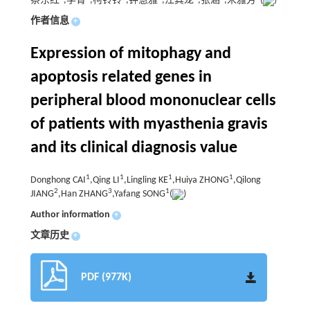
蔡东红
,李青
,柯铃铃
,钟慧雅
,江其龙
,张涵
,宋雅芳
(
)
作者信息
+
Expression of mitophagy and
apoptosis related genes in
peripheral blood mononuclear cells
of patients with myasthenia gravis
and its clinical diagnosis value
1
1
1
1
Donghong CAI
,Qing LI
,Lingling KE
,Huiya ZHONG
,Qilong
2
3
1
JIANG
,Han ZHANG
,Yafang SONG
(
)
Author information
+
文章历史
+
PDF (977K)