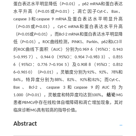
蛋白表达水平明显降低（
P
<0.01），p62 mRNA和蛋白表达
水平升高（
P
<0.05或
P
<0.01）；凋亡因子Cyt-C、Bax、
caspase 3和caspase 9 mRNA及蛋白表达水平明显升高
（
P
<0.05或
P
<0.01），Cyt-C mRNA和蛋白表达水平升高
（
P
<0.05或
P
<0.01），而Bcl-2 mRNA和蛋白表达水平明显降
低（
P
<0.01）。ROC曲线检测，PINK1、Parkin、p62和LC3Ⅱ
的ROC曲线下面积（AUC）分别为0.969 6（95%CI：0.943
5~0.995 7）、0.944 0（95%CI：0.904 7~0.983 3）、0.855
6（95%CI：0.776 7~0.934 5）及0.908 8（95%CI：0.852
6~0.965 0）（
P
<0.01），灵敏度分别为92%、92%、78%和
84%，特异度分别为88%、82%、92%和82%；而Cyt-C、
Bax、Bcl-2、caspase 3和caspase 9的AUC均为
1.000（
P
<0.01），灵敏度和特异度均达到100%。
结论
MG
患者PBMCs中存在线粒体自噬障碍和凋亡增加现象，其对
临床诊断MG具有较高的指导价值。
Abstract