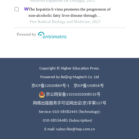
Copyright © Higher Education Press.
Powered by Beijing Magtech Co. Ltd
京ICP备12020869号-1
京ICP备150856号
京公网安备11010202008535号
网络出版服务许可证网出证(京)字第127号
Service: 010-58582445 (Technology);
010-58556485 (Subscription)
E-mail: subscribe@hep.com.cn