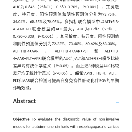
AUC为0.645（95%CI： 0.580~0.705，
P
<0.001），其灵敏
度、特异度、阳性预测值和阴性预测值分别为93.75%、
34.04%、68.53%及78.05%。多指标联合模型中以ALT+FIB-
4+AAR+PLT联合模型的AUC最大，AUC为0.787（95%CI：
0.730~0.838，
P
<0.001），其灵敏度、特异度、阳性预测值
和阴性预测值分别为72.22%、73.40%、80.62%及63.30%。
ALT+FIB-4+AAR、ALT+FIB-4+AAR+PLT和ALT+FIB-
4+AAR+PLT+APRI联合模型的AUC与ALT和ALT+FIB-4模型比较
差异均有统计学意义（
P
<0.05）。而上述3种模型AUC比较
差异均无统计学意义（
P
>0.05）。
结论
APRI、FIB-4、ALT、
PLT和AAR联合检测可提高自身免疫性肝硬化伴EGV的早期
诊断效能。
Abstract
Objective
To evaluate the diagnostic value of non-invasive
models for autoimmune cirrhosis with esophagogastric varices