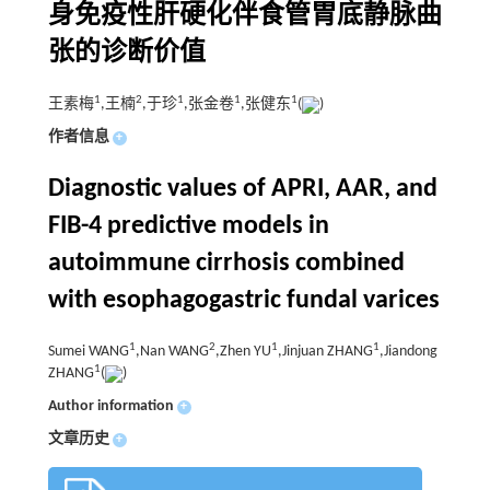
身免疫性肝硬化伴食管胃底静脉曲
张的诊断价值
1
2
1
1
1
王素梅
,王楠
,于珍
,张金卷
,张健东
(
)
作者信息
+
Diagnostic values of APRI, AAR, and
FIB-4 predictive models in
autoimmune cirrhosis combined
with esophagogastric fundal varices
1
2
1
1
Sumei WANG
,Nan WANG
,Zhen YU
,Jinjuan ZHANG
,Jiandong
1
ZHANG
(
)
Author information
+
文章历史
+