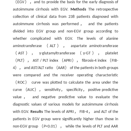
（EGV），and to provide the basis for the early diagnosis of
autoimmune cirrhosis with EGV.
Methods
The retrospective
collection of clinical data from 238 patients diagnosed with
autoimmune cirrhosis was performed， and the patients
divided into EGV group and non-EGV group according to
whether complicated with EGV. The levels of alanine
aminotransferase （ALT）， aspartate aminotransferase
（AST）， γ-glutamyltransferase （γ-GT）， platelet
（PLT）， AST / PLT index （APRI）， fibrosis-4 index （FIB-
4）， and AST/ALT ratio （AAR） of the patients in both groups
were compared and the receiver operating characteristic
（ROC） curve was plotted to calculate the area under the
curve （AUC）， sensitivity， specificity， positive predictive
value， and negative predictive value to evaluate the
diagnostic values of various models for autoimmune cirrhosis
with EGV.
Results
The levels of APRI， FIB-4， and ALT of the
patients in EGV group were significantly higher than those in
non-EGV group （
P
<0.01）， while the levels of PLT and AAR