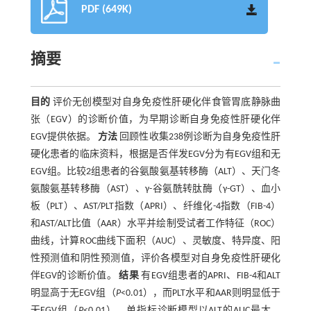
PDF (649K)
摘要
目的
评价无创模型对自身免疫性肝硬化伴食管胃底静脉曲
张（EGV）的诊断价值，为早期诊断自身免疫性肝硬化伴
EGV提供依据。
方法
回顾性收集238例诊断为自身免疫性肝
硬化患者的临床资料，根据是否伴发EGV分为有EGV组和无
EGV组。比较2组患者的谷氨酸氨基转移酶（ALT）、天门冬
氨酸氨基转移酶（AST）、γ-谷氨酰转肽酶（γ-GT）、血小
板（PLT）、AST/PLT指数（APRI）、纤维化-4指数（FIB-4）
和AST/ALT比值（AAR）水平并绘制受试者工作特征（ROC）
曲线，计算ROC曲线下面积（AUC）、灵敏度、特异度、阳
性预测值和阴性预测值，评价各模型对自身免疫性肝硬化
伴EGV的诊断价值。
结果
有EGV组患者的APRI、FIB-4和ALT
明显高于无EGV组（
P
<0.01），而PLT水平和AAR则明显低于
无EGV组（
P
<0.01）。单指标诊断模型以ALT的AUC最大，