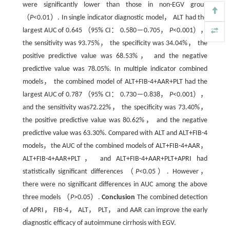
were significantly lower than those in non-EGV group
（
P
<0.01）. In single indicator diagnostic model， ALT had the
largest AUC of 0.645 （95% CI： 0.580－0.705，
P
<0.001），
the sensitivity was 93.75%， the specificity was 34.04%， the
positive predictive value was 68.53%， and the negative
predictive value was 78.05%. In multiple indicator combined
models， the combined model of ALT+FIB-4+AAR+PLT had the
largest AUC of 0.787 （95% CI： 0.730－0.838，
P
<0.001），
and the sensitivity was72.22%， the specificity was 73.40%，
the positive predictive value was 80.62%， and the negative
predictive value was 63.30%. Compared with ALT and ALT+FIB-4
models，the AUC of the combined models of ALT+FIB-4+AAR，
ALT+FIB-4+AAR+PLT， and ALT+FIB-4+AAR+PLT+APRI had
statistically significant differences （
P
<0.05）. However，
there were no significant differences in AUC among the above
three models （
P
>0.05）.
Conclusion
The combined detection
of APRI， FIB-4， ALT， PLT， and AAR can improve the early
diagnostic efficacy of autoimmune cirrhosis with EGV.