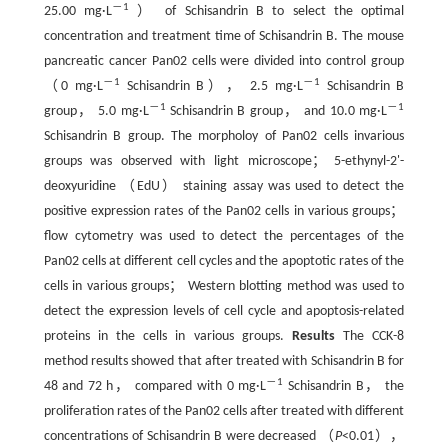
－1
25.00 mg·L
） of Schisandrin B to select the optimal
concentration and treatment time of Schisandrin B. The mouse
pancreatic cancer Pan02 cells were divided into control group
－1
－1
（0 mg·L
Schisandrin B）， 2.5 mg·L
Schisandrin B
－1
－1
group， 5.0 mg·L
Schisandrin B group， and 10.0 mg·L
Schisandrin B group. The morpholoy of Pan02 cells invarious
groups was observed with light microscope； 5-ethynyl-2'-
deoxyuridine （EdU） staining assay was used to detect the
positive expression rates of the Pan02 cells in various groups；
flow cytometry was used to detect the percentages of the
Pan02 cells at different cell cycles and the apoptotic rates of the
cells in various groups； Western blotting method was used to
detect the expression levels of cell cycle and apoptosis-related
proteins in the cells in various groups.
Results
The CCK-8
method results showed that after treated with Schisandrin B for
－1
48 and 72 h， compared with 0 mg·L
Schisandrin B， the
proliferation rates of the Pan02 cells after treated with different
concentrations of Schisandrin B were decreased （
P
<0.01），