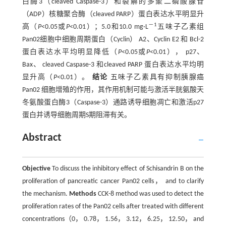
白酶3（cleaved Caspase-3）和裂解的多聚二磷酸腺苷
（ADP）核糖聚合酶（cleaved PARP）蛋白表达水平明显升
－1
高（
P
<0.05或
P
<0.01）；5.0和10.0 mg·L
五味子乙素组
Pan02细胞中细胞周期蛋白（Cyclin） A2、Cyclin E2 和 Bcl-2
蛋白表达水平均明显降低（
P
<0.05或
P
<0.01）， p27、
Bax、 cleaved Caspase-3 和cleaved PARP 蛋白表达水平均明
显升高（
P
<0.01）。
结论
五味子乙素具有抑制胰腺癌
Pan02 细胞增殖的作用，其作用机制可能与激活半胱氨酸天
冬氨酸蛋白酶3（Caspase-3）通路诱导细胞凋亡和激活p27
蛋白并诱导细胞周期S期阻滞有关。
Abstract
Objective
To discuss the inhibitory effect of Schisandrin B on the
proliferation of pancreatic cancer Pan02 cells， and to clarify
the mechanism.
Methods
CCK-8 method was used to detect the
proliferation rates of the Pan02 cells after treated with different
concentrations（0， 0.78， 1.56， 3.12， 6.25， 12.50， and