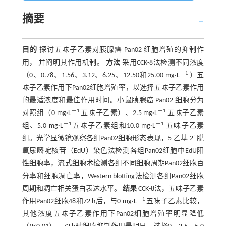
摘要
目的
探讨五味子乙素对胰腺癌 Pan02 细胞增殖的抑制作
用， 并阐明其作用机制。
方法
采用CCK-8法检测不同浓度
－1
（0、0.78、1.56、3.12、6.25、12.50和25.00 mg·L
）五
味子乙素作用下Pan02细胞增殖率，以选择五味子乙素作用
的最适浓度和最佳作用时间。小鼠胰腺癌 Pan02 细胞分为
－1
－1
对照组（0 mg·L
五味子乙素）、2.5 mg·L
五味子乙素
－1
－1
组、5.0 mg·L
五味子乙素组和10.0 mg·L
五味子乙素
组。光学显微镜观察各组Pan02细胞形态表现，5-乙基-2'-脱
氧尿嘧啶核苷（EdU）染色法检测各组Pan02细胞中EdU阳
性细胞率，流式细胞术检测各组不同细胞周期Pan02细胞百
分率和细胞凋亡率，Western blotting法检测各组Pan02细胞
周期和凋亡相关蛋白表达水平。
结果
CCK-8法，五味子乙素
－1
作用Pan02细胞48和72 h后，与0 mg·L
五味子乙素比较，
其他浓度五味子乙素作用下Pan02细胞增殖率明显降低