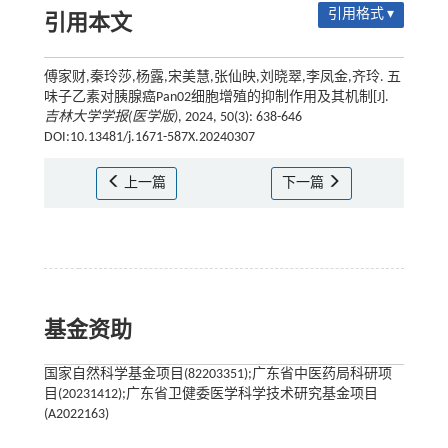
引用格式 ▾
引用本文
傅家财,秦玲莎,杨露,宋美慧,张仙映,刘晓翠,李凤金,齐玲. 五
味子乙素对胰腺癌Pan02细胞增殖的抑制作用及其机制[J].
吉林大学学报(医学版)
, 2024, 50(3): 638-646
DOI:10.13481/j.1671-587X.20240307
上一篇
下一篇
基金资助
国家自然科学基金项目(82203351);广东省中医药局科研项
目(20231412);广东省卫健委医学科学技术研究基金项目
(A2022163)