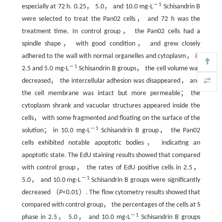
－1
especially at 72 h. 0.25， 5.0， and 10.0 mg·L
Schisandrin B
were selected to treat the Pan02 cells， and 72 h was the
treatment time. In control group， the Pan02 cells had a
spindle shape， with good condition， and grew closely
adhered to the wall with normal organelles and cytoplasm， in
－1
2.5 and 5.0 mg·L
Schisandrin B groups， the cell volume was
decreased， the intercellular adhesion was disappeared， and
the cell membrane was intact but more permeable； the
cytoplasm shrank and vacuolar structures appeared inside the
cells， with some fragmented and floating on the surface of the
－1
solution； in 10.0 mg·L
Schisandrin B group， the Pan02
cells exhibited notable apoptotic bodies， indicating an
apoptotic state. The EdU staining results showed that compared
with control group， the rates of EdU positive cells in 2.5，
－1
5.0， and 10.0 mg·L
Schisandrin B groups were significantly
decreased （
P
<0.01）. The flow cytometry results showed that
compared with control group， the percentages of the cells at S
－1
phase in 2.5， 5.0， and 10.0 mg·L
Schisandrin B groups