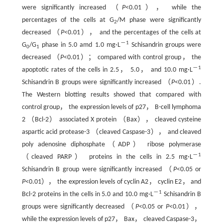
were significantly increased （
P
<0.01）， while the
percentages of the cells at G
/M phase were significantly
2
decreased （
P
<0.01）， and the percentages of the cells at
－1
G
/G
phase in 5.0 amd 1.0 mg·L
Schisandrin groups were
0
1
decreased （
P
<0.01）； compared with control group， the
－1
apoptotic rates of the cells in 2.5， 5.0， and 10.0 mg·L
Schisandrin B groups were significantly increased （
P
<0.01）.
The Western blotting results showed that compared with
control group， the expression levels of p27， B-cell lymphoma
2 （Bcl-2） associated X protein （Bax）， cleaved cysteine
aspartic acid protease-3 （cleaved Caspase-3）， and cleaved
poly adenosine diphosphate（ADP） ribose polymerase
－1
（cleaved PARP） proteins in the cells in 2.5 mg·L
Schisandrin B group were significantly increased （
P
<0.05 or
P
<0.01）， the expression levels of cyclin A2， cyclin E2， and
－1
Bcl-2 proteins in the cells in 5.0 and 10.0 mg·L
Schisandrin B
groups were significantly decreased （
P
<0.05 or
P
<0.01），
while the expression levels of p27， Bax， cleaved Caspase-3，