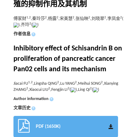
殖的抑制作用及其机制
1,
2
2
2
2
2
2
2
傅家财
,秦玲莎
,杨露
,宋美慧
,张仙映
,刘晓翠
,李凤金
(
2
),齐玲
(
)
作者信息
+
Inhibitory effect of Schisandrin B on
proliferation of pancreatic cancer
Pan02 cells and its mechanism
1,
2
2
2
2
Jiacai FU
,Lingsha QING
,Lu YANG
,Meihui SONG
,Xianying
2
2
2
2
ZHANG
,Xiaocui LIU
,Fengjin LI
(
),Ling QI
(
)
Author information
+
文章历史
+
PDF (1650K)