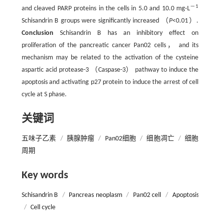
－1
and cleaved PARP proteins in the cells in 5.0 and 10.0 mg·L
Schisandrin B groups were significantly increased （
P
<0.01）.
Conclusion
Schisandrin B has an inhibitory effect on
proliferation of the pancreatic cancer Pan02 cells， and its
mechanism may be related to the activation of the cysteine
aspartic acid protease-3 （Caspase-3） pathway to induce the
apoptosis and activating p27 protein to induce the arrest of cell
cycle at S phase.
关键词
五味子乙素
/
胰腺肿瘤
/
Pan02细胞
/
细胞凋亡
/
细胞
周期
Key words
Schisandrin B
/
Pancreas neoplasm
/
Pan02 cell
/
Apoptosis
/
Cell cycle