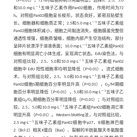
（
P
<0.01），72 h时细胞抑制作用最明显。选择0、2.5、5.0
－1
和10.0 mg·L
五味子乙素作用Pan02细胞，作用时间为72
h。对照组Pan02细胞呈长梭形，状态良好，紧密且贴壁生
－1
长，细胞器和细胞质正常；2.5和5.0 mg·L
五味子乙素组
Pan02细胞体积减小，细胞之间黏连消失，细胞膜虽完整但
通透性增强，细胞质皱缩，细胞内部产生空泡结构，部分
－1
呈碎片状漂浮于溶液表面；10.0 mg·L
五味子乙素组Pan02
细胞有明显凋亡小体生成，呈现凋亡状态。EdU染色法，与
－1
对照组比较，2.5、5.0和10.0 mg·L
五味子乙素组 Pan02
细胞中 EdU 阳性细胞率均明显降低（
P<
0.01）。流式细胞
－1
术，与对照组比较，2.5、5.0和10.0 mg·L
五味子乙素组
Pan02细胞S期细胞百分率明显升高（
P<
0.01），G
/M期细
2
－1
胞百分率明显降低（
P<
0.01），5.0和10.0 mg·L
五味子乙
素组G
/G
期细胞百分率明显降低（
P<
0.01）；与对照组比
0
1
－1
较，2.5、5.0和10.0 mg·L
五味子乙素组Pan02细胞凋亡率
明显升高（
P
<0.01）。Western blotting法，与对照组比较，
－1
2.5 mg·L
五味子乙素组Pan02细胞中p27、B细胞淋巴瘤
2（Bcl-2）相关X蛋白（Bax）、裂解的半胱氨酸天冬氨酸蛋