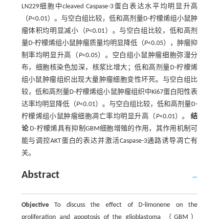
LN229细胞中cleaved Caspase-3蛋白表达水平均明显升高
（
P
<0.01）。与空白组比较，低和高剂量D-柠檬烯组小鼠肿
瘤体积均明显减小（
P
<0.01）。与空白组比较，低和高剂
量D-柠檬烯组小鼠肿瘤质量均明显降低（
P
<0.05），肿瘤抑
制率均明显升高（
P
<0.05）。空白组小鼠肿瘤细胞弥漫分
布，细胞核染色加深，核浆比增大；低和高剂量D-柠檬烯
组小鼠肿瘤组织出现大量肿瘤细胞变性坏死。与空白组比
较，低和高剂量D-柠檬烯组小鼠肿瘤组织中Ki67蛋白阳性表
达率均明显降低（
P
<0.01）。与空白组比较，低和高剂量D-
柠檬烯组小鼠肿瘤细胞凋亡率均明显升高（
P
<0.01）。
结
论
D-柠檬烯具有抑制GBM细胞增殖的作用，其作用机制可
能与调控AKT蛋白的表达并激活Caspase-3通路诱导凋亡有
关。
Abstract
Objective
To discuss the effect of D-limonene on the
proliferation and apoptosis of the glioblastoma （GBM）