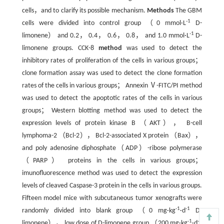
cells，and to clarify its possible mechanism.
Methods
The GBM
-1
cells were divided into control group （0 mmol·L
D-
-1
limonene） and 0.2， 0.4， 0.6， 0.8， and 1.0 mmol·L
D-
limonene groups. CCK-8
method
was used to detect the
inhibitory rates of proliferation of the cells in various groups；
clone formation assay was used to detect the clone formation
rates of the cells in various groups； Annexin Ⅴ-FITC/PI method
was used to detect the apoptotic rates of the cells in various
groups； Western blotting method was used to detect the
expression levels of protein kinase B （AKT）， B-cell
lymphoma-2 （Bcl-2）， Bcl-2-associated X protein （Bax），
and poly adenosine diphosphate（ADP）-ribose polymerase
（PARP） proteins in the cells in various groups；
imunofluorescence method was used to detect the expression
levels of cleaved Caspase-3 protein in the cells in various groups.
Fifteen model mice with subcutaneous tumor xenografts were
-1
-1
randomly divided into blank group （0 mg·kg
·d
D-
-1
-1
limonene）， low dose of D-limonene group （200 mg·kg
·d