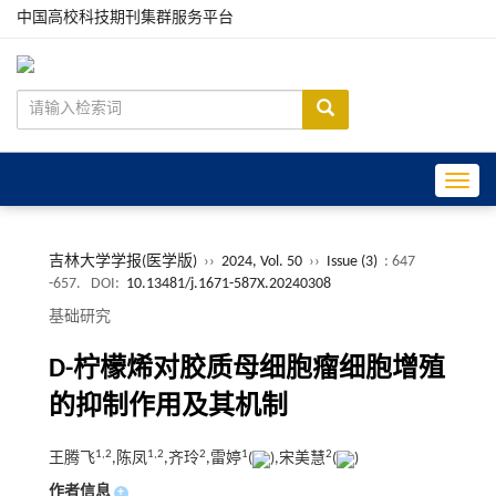
中国高校科技期刊集群服务平台
Toggle
吉林大学学报(医学版)
››
2024, Vol. 50
››
Issue (3)
: 647
-657.
DOI:
10.13481/j.1671-587X.20240308
基础研究
D-柠檬烯对胶质母细胞瘤细胞增殖
的抑制作用及其机制
1,
2
1,
2
2
1
2
王腾飞
,陈凤
,齐玲
,雷婷
(
),宋美慧
(
)
作者信息
+