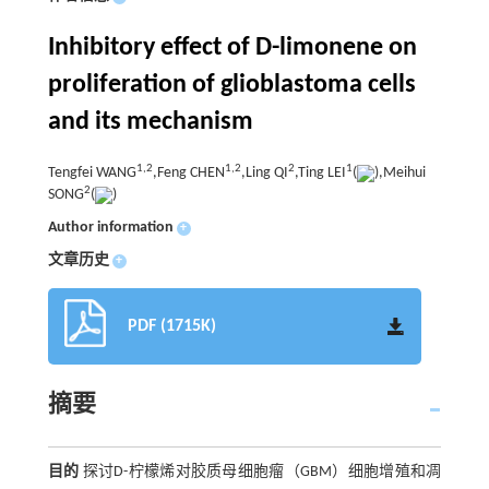
Inhibitory effect of D-limonene on
proliferation of glioblastoma cells
and its mechanism
1,
2
1,
2
2
1
Tengfei WANG
,Feng CHEN
,Ling QI
,Ting LEI
(
),Meihui
2
SONG
(
)
Author information
+
文章历史
+
PDF (1715K)
摘要
目的
探讨D-柠檬烯对胶质母细胞瘤（GBM）细胞增殖和凋