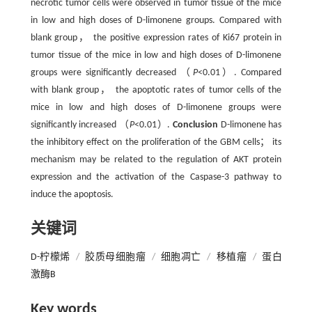
necrotic tumor cells were observed in tumor tissue of the mice
in low and high doses of D-limonene groups. Compared with
blank group， the positive expression rates of Ki67 protein in
tumor tissue of the mice in low and high doses of D-limonene
groups were significantly decreased （
P
<0.01）. Compared
with blank group， the apoptotic rates of tumor cells of the
mice in low and high doses of D-limonene groups were
significantly increased （
P
<0.01）.
Conclusion
D-limonene has
the inhibitory effect on the proliferation of the GBM cells； its
mechanism may be related to the regulation of AKT protein
expression and the activation of the Caspase-3 pathway to
induce the apoptosis.
关键词
D-柠檬烯
/
胶质母细胞瘤
/
细胞凋亡
/
移植瘤
/
蛋白
激酶B
Key words