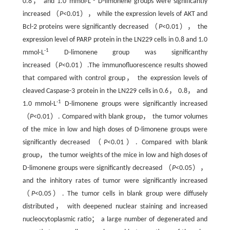
0.8， and 1.0 mmol·L
D-limonene groups were significantly
increased （
P
<0.01）， while the expression levels of AKT and
Bcl-2 proteins were significantly decreased （
P
<0.01）， the
expression level of PARP protein in the LN229 cells in 0.8 and 1.0
-1
mmol·L
D-limonene group was significanthy
increased（
P
<0.01）.The immunofluorescence results showed
that compared with control group， the expression levels of
cleaved Caspase-3 protein in the LN229 cells in 0.6， 0.8， and
-1
1.0 mmol·L
D-limonene groups were significantly increased
（
P
<0.01）. Compared with blank group， the tumor volumes
of the mice in low and high doses of D-limonene groups were
significantly decreased （
P
<0.01）. Compared with blank
group， the tumor weights of the mice in low and high doses of
D-limonene groups were significantly decreased （
P
<0.05），
and the inhitory rates of tumor were significantly increased
（
P
<0.05）. The tumor cells in blank group were diffusely
distributed， with deepened nuclear staining and increased
nucleocytoplasmic ratio； a large number of degenerated and