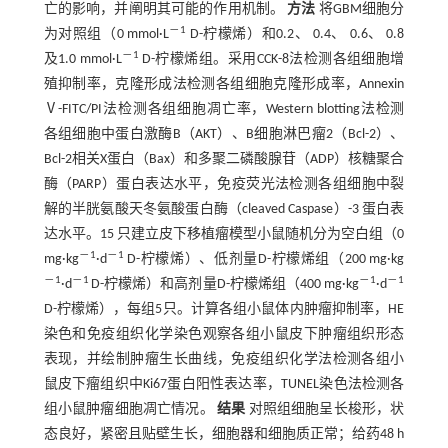
亡的影响，并阐明其可能的作用机制。
方法
将GBM细胞分
－1
为对照组（0 mmol·L
D-柠檬烯）和0.2、 0.4、 0.6、 0.8
－1
及1.0 mmol·L
D-柠檬烯组。采用CCK-8法检测各组细胞增
殖抑制率，克隆形成法检测各组细胞克隆形成率，Annexin
Ⅴ-FITC/PI法检测各组细胞凋亡率，Western blotting法检测
各组细胞中蛋白激酶B（AKT）、B细胞淋巴瘤2（Bcl-2）、
Bcl-2相关X蛋白（Bax）和多聚二磷酸腺苷（ADP）核糖聚合
酶（PARP）蛋白表达水平，免疫荧光法检测各组细胞中裂
解的半胱氨酸天冬氨酸蛋白酶（cleaved Caspase）-3 蛋白表
达水平。15 只建立皮下移植瘤模型小鼠随机分为空白组（0
－1
－1
mg·kg
·d
D-柠檬烯）、低剂量D-柠檬烯组（200 mg·kg
－1
－1
－1
－1
·d
D-柠檬烯）和高剂量D-柠檬烯组（400 mg·kg
·d
D-柠檬烯），每组5只。计算各组小鼠体内肿瘤抑制率，HE
染色和免疫组织化学染色观察各组小鼠皮下肿瘤组织形态
表现，并绘制肿瘤生长曲线，免疫组织化学法检测各组小
鼠皮下瘤组织中Ki67蛋白阳性表达率，TUNEL染色法检测各
组小鼠肿瘤细胞凋亡情况。
结果
对照组细胞呈长梭形，状
态良好，紧密且贴壁生长，细胞器和细胞质正常；给药48 h