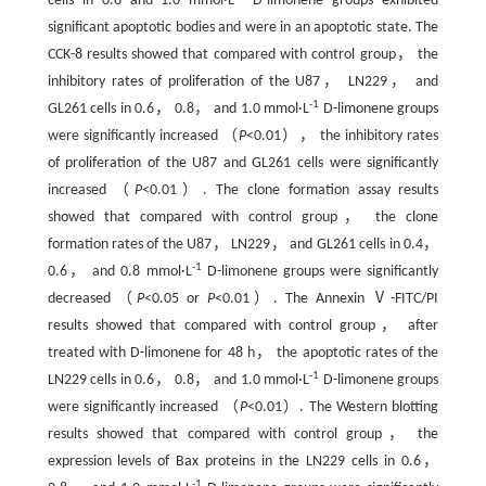
cells in 0.8 and 1.0 mmol·L
D-limonene groups exhibited
significant apoptotic bodies and were in an apoptotic state. The
CCK-8 results showed that compared with control group， the
inhibitory rates of proliferation of the U87， LN229， and
-1
GL261 cells in 0.6， 0.8， and 1.0 mmol·L
D-limonene groups
were significantly increased （
P
<0.01）， the inhibitory rates
of proliferation of the U87 and GL261 cells were significantly
increased （
P
<0.01）. The clone formation assay results
showed that compared with control group， the clone
formation rates of the U87， LN229， and GL261 cells in 0.4，
-1
0.6， and 0.8 mmol·L
D-limonene groups were significantly
decreased （
P
<0.05 or
P
<0.01）. The Annexin Ⅴ-FITC/PI
results showed that compared with control group， after
treated with D-limonene for 48 h， the apoptotic rates of the
-1
LN229 cells in 0.6， 0.8， and 1.0 mmol·L
D-limonene groups
were significantly increased （
P
<0.01）. The Western blotting
results showed that compared with control group， the
expression levels of Bax proteins in the LN229 cells in 0.6，
-1