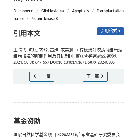
D-limonene
/
Glioblastoma
/
Apoptosis
/
Transplantation
tumor
/
Protein kinase B
引用格式 ▾
引用本文
王腾飞, 陈凤, 齐玲, 雷婷, 宋美慧. D-柠檬烯对胶质母细胞瘤
细胞增殖的抑制作用及其机制[J].
吉林大学学报(医学版)
,
2024, 50(3): 647-657 DOI:10.13481/j.1671-587X.20240308
上一篇
下一篇
基金资助
国家自然科学基金项目(82203351);广东省基础研究委员会