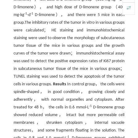
D-limonene）， and high dose of D-limonene group （400
-1
-1
mg·kg
·d
D-limonene）， and there were 5 mice in each
group.The inhibitory rates of the tumor
in vitro
in various groups
were calculated； HE staining and immunohistochemical
staining were used to observe the morphology of subcutaneous
tumor tissue of the mice in various groups and the growth
curves of the tumor were drawn； immunohistochemical assay
was used to detect the positive expression rates of Ki67 protein
in subcutaneous tumor tissue of the mice in various groups；
TUNEL staining was used to detect the apoptosis of the tumor
cells in various groups.
Results
In control group， the cells were
spindle-shaped， in good condition， growing closely and
adherently， with normal organelles and cytoplasm. After
-1
treated for 48 h， the cells in 0.6 mmol·L
D-limonene group
showed reduced volume， intact but more permeable cell
membranes， shrunken cytoplasm， internal vacuole
structures， and some fragments floating in the solution. The
-1