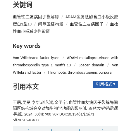
关键词
血管性血友病因子裂解酶
/
ADAM金属肽酶含血小板反应
蛋白1型13
/
间隔区结构域
/
血管性血友病因子
/
血栓
性血小板减少性紫癜
Key words
Von Willebrand factor lyase
/
ADAM metalloproteinase with
thrombospondin type 1 motifs 13
/
Spacer domain
/
Von
Willebrand factor
/
Thrombotic thrombocytopenic purpura
引用格式 ▾
引用本文
王萌,吴昊,李华,赵艺鸿,金圣宇. 血管性血友病因子裂解酶间
隔区结构域突变对酶生物学功能的影响[J].
吉林大学学报(医
学版)
, 2024, 50(4): 900-907 DOI:10.13481/j.1671-
587X.20240403