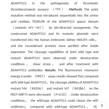
ADAMTS13 in the pathogenesis of thrombotic
thrombocytopenic purpura （TTP）.
Methods
The point
mutation method was introduced sequentially into the amino
acid residues TEDRLPR of the ADAMTS13 spacer domain
（mutants M1－M7） by site-directed mutagenesis. The
constructed ADAMTS13 and its mutants plasmids were
transfected into the human embryonic kidney HEK293 cells，
and the recombinant proteins were purified after stable
expression. The cleavage capabilities of both wild type and
mutant ADAMTS13 were observed under denaturation
conditions， shear stress， and after treatment with
ADAMTS13 antibodies.
Results
The fluorescence resonance
energy transfer （FRET） assay results showed that compared
with wild type ADAMTS13，the cleavage abilities of ADAMTS13
mutant M4 （R635A） and mutant M7 （R638A） on the
FRET-vWF73 were decreased （
P
<0.05）. Under denaturation
conditions， the wild-type ADAMTS13 could cleave the vWF
multimers； compared with wild-type ADAMTS13， the