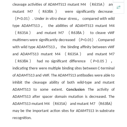
cleavage activities of ADAMTS13 mutant M4 （R635A） and
mutant M7 （R638A） were significantly decreased
（
P
<0.01）. Under
in vitro
shear stress， compared with wild
type ADAMTS13， the abilities of ADAMTS13 mutant M4
（R635A） and mutant M7 （R638A） to cleave vWF
multimers were significantly decreased （
P
<0.01）. Compared
with wild type ADAMTS13， the binding affinity between vWF
and ADAMTS13 mutant M4 （R635A） and mutant M7
（R638A） had no significant difference （
P
>0.05），
indicating there were multiple binding sites between C-terminal
of ADAMTS13 and vWF. The ADAMTS13 antibodies were able to
inhibit the cleavage ability of both wild-type and mutant
ADAMTS13 to some extent.
Conclusion
The activity of
ADAMTS13 after spacer domain mutation is decreased. The
ADAMTS13 mutant M4 （R635A） and mutant M7 （R638A）
may be the important action sites for ADAMTS13 in substrate
recognition.