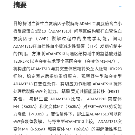
摘要
目的
探讨血管性血友病因子裂解酶 ADAM 金属肽酶含血小
板反应蛋白1型13（ADAMTS13）间隔区结构域在血管性血
友病因子（vWF）裂解过程中的生物学功能，阐明
ADAMTS13在血栓性血小板减少性紫癜（TTP）发病机制中
的作用。
方法
将ADAMTS13间隔区结构域中的氨基酸残基
TEDRLPR 以点突变技术逐个基因突变（突变体M1~M7），
将构建的ADAMTS13 与其突变体质粒转染至人胚肾 HEK293
细胞，稳定表达后提纯重组蛋白。观察野生型和突变型
ADAMTS13 在变性条件、剪切应力作用和 ADAMTS13 抗体
处理后裂解 vWF 的能力。
结果
荧光共振能量转移（FRET）
实验， 与野生型 ADAMTS13 比较， ADAMTS13 突变体
M4（R635A）和突变体M7（R638A）对FRET-vWF73剪切能
力降低（
P
<0.05）。变性条件下，野生型ADAMTS13可以将
vWF多聚体裂解， 与野生型ADAMTS13比较， ADAMTS13突
变体M4（R635A）和突变体M7（R638A）的裂解活性明显