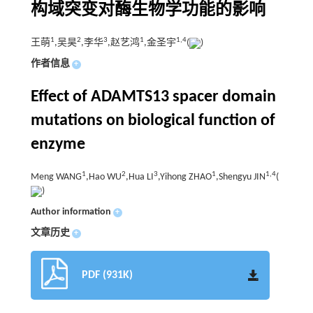
构域突变对酶生物学功能的影响
1
2
3
1
1,
4
王萌
,吴昊
,李华
,赵艺鸿
,金圣宇
(
)
作者信息
+
Effect of ADAMTS13 spacer domain
mutations on biological function of
enzyme
1
2
3
1
1,
4
Meng WANG
,Hao WU
,Hua LI
,Yihong ZHAO
,Shengyu JIN
(
)
Author information
+
文章历史
+
PDF (931K)