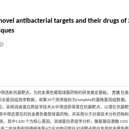
ovel antibacterial targets and their drugs of
iques
)
中筛选新抗菌靶点，为抗金黄色葡萄球菌药物的研发奠定基础。
方法
在美
基因组测序数据，收集50个测序级别为Complete的菌株基因组数据
基因，采用消减蛋白质组学技术从中筛选获得潜在抗菌靶点，以潜在抗菌靶
的药物库中筛选潜在的抗金黄色葡萄球菌药物，并采用分子对接技术分析药物
家族，其中1 620 个为核心基因。消减蛋白质组学分析，酪氨酸自激酶 1335
诺福韦二吡呋酯和阿德福韦等9个化合物可能针对该靶点蛋白发挥抗金黄色