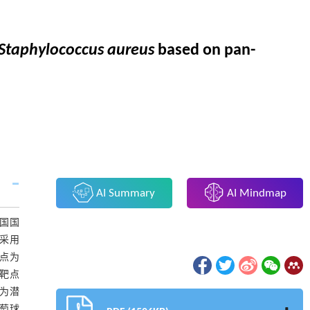
Staphylococcus aureus
based on pan-
AI Summary
AI Mindmap
国国
。采用
点为
和靶点
 为潜
葡萄球