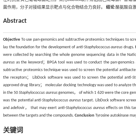
菌作用，分子对接结果显示靶点与化合物结合力良好。
结论
酪氨酸自激
Abstract
Objective
To use pan-genomics and subtractive proteomics techniques to scr
lay the foundation for the development of anti-
Staphylococcus aureus
drugs.
were collected by searching the whole genome sequencing data in the Na
aureus
as the keyword；BPGA tool was used to conduct the pan-genomics an
subtractive proteomics technique was used to screen the potential antibacter
the receptors； LibDock software was used to screen the potential anti-
S
approved drug library； molecular docking technology was used to analyze the 
in the 50
Staphylococcus aureus
genomes， of which 1 620 were the core genes.
was the potential anti-
Staphylococcus aureus
target. LibDock software scre
and adefovir， that may exert anti-
Staphylococcus aureus
effects on this ta
between the targets and the compounds.
Conclusion
Tyrosine autokinase may 
关键词