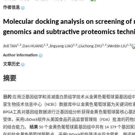
作者信息
+
Molecular docking analysis on screening of n
genomics and subtractive proteomics techn
1,
2
1,
2
1,
2
1,
2
1,
2
Jinli TAN
,Dan HUANG
,Jingyang LIAO
,Liuchong ZHU
,Wenbin LIU
(
Author information
+
文章历史
+
摘要
目的
应用泛基因组学和消减蛋白质组学技术从金黄色葡萄球菌基因组
家生物技术信息中心（NCBI）数据库中以金黄色葡萄球菌为关键词检索全
BPGA工具对基因组数据进行泛基因组分析获得金黄色葡萄球菌核心
受体，采用LibDock软件从美国食品药品监督管理局（FDA）批准
的结合能力。
结果
50 个金黄色葡萄球菌基因组中共有 14 379 个基因
在的抗金黄色葡萄球菌靶点。采用LibDock软件筛选出巴龙霉素、替