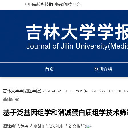
中国高校科技期刊集群服务平台
首页
期刊介绍
吉林大学学报(医学版)
››
2024, Vol. 50
››
Issue (4)
: 970 -977.
DOI:
10.13
基础研究
基于泛基因组学和消减蛋白质组学技术筛
1,
2
1,
2
1,
2
1,
2
1,
2
谭锦莉
,黄丹
,廖婧阳
,朱刘冲
,刘文彬
(
)