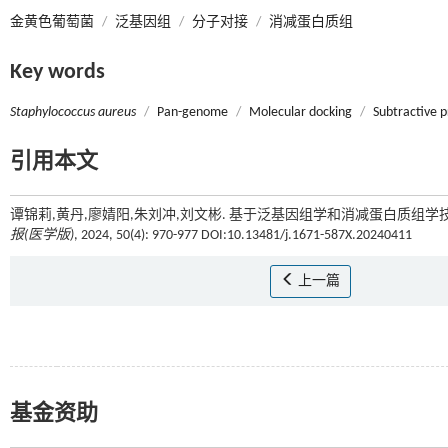
金黄色葡萄菌
/
泛基因组
/
分子对接
/
消减蛋白质组
Key words
Staphylococcus aureus
/
Pan-genome
/
Molecular docking
/
Subtractive 
引用本文
谭锦莉,黄丹,廖婧阳,朱刘冲,刘文彬. 基于泛基因组学和消减蛋白质组
报(医学版)
, 2024, 50(4): 970-977 DOI:10.13481/j.1671-587X.20240411
上一篇
基金资助