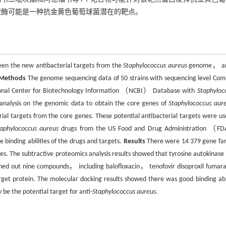
酶可能是一种抗金黄色葡萄球菌潜在的靶点。
een the new antibacterial targets from the
Staphylococcus aureus
genome， an
Methods
The genome sequencing data of 50 strains with sequencing level Com
tional Center for Biotechnology Information （NCBI） Database with
Staphyloc
alysis on the genomic data to obtain the core genes of
Staphylococcus aur
ial targets from the core genes. These potential antibacterial targets were us
taphylococcus aureus
drugs from the US Food and Drug Administration （
binding abilities of the drugs and targets.
Results
There were 14 379 gene fam
 The subtractive proteomics analysis results showed that tyrosine autokinase
ened out nine compounds， including balofloxacin， tenofovir disoproxil fuma
rget protein. The molecular docking results showed there was good binding abil
be the potential target for anti-
Staphylococcus aureus
.