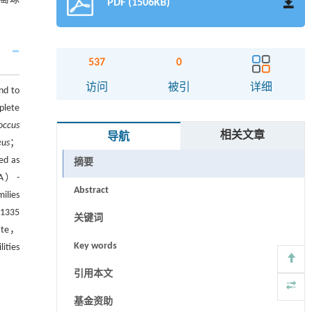
PDF (1506KB)
537
0
访问
被引
详细
d to
plete
occus
相关文章
导航
eus
；
ed as
摘要
FDA）-
Abstract
ilies
 1335
关键词
rate，
Key words
ities
引用本文
基金资助