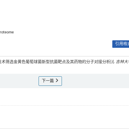
proteome
引用格式
学技术筛选金黄色葡萄球菌新型抗菌靶点及其药物的分子对接分析[J].
吉林大
下一篇