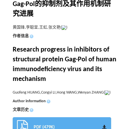
Gag-Pol的抑制剂及其作用机制研
究进展
黄国锋,李聪宜,王虹,张文艳(
)
作者信息
+
Research progress in inhibitors of
structural protein Gag-Pol of human
immunodeficiency virus and its
mechanism
Guofeng HUANG,Congyi LI,Hong WANG,Wenyan ZHANG(
)
Author information
+
文章历史
+
PDF (479K)