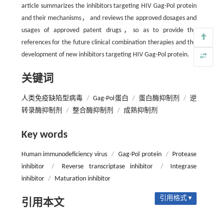
article summarizes the inhibitors targeting HIV Gag-Pol protein
and their mechanisms， and reviews the approved dosages and
usages of approved patent drugs，so as to provide the
references for the future clinical combination therapies and the
development of new inhibitors targeting HIV Gag-Pol protein.
关键词
人类免疫缺陷型病毒
/
Gag-Pol蛋白
/
蛋白酶抑制剂
/
逆
转录酶抑制剂
/
整合酶抑制剂
/
成熟抑制剂
Key words
Human immunodeficiency virus
/
Gag-Pol protein
/
Protease
inhibitor
/
Reverse transcriptase inhibitor
/
Integrase
inhibitor
/
Maturation inhibitor
引用格式 ▾
引用本文