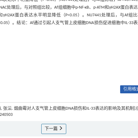
法检测，NAC处理后，与对照组比较，Af组细胞中p-NF-κB、p-ATM和γH2AX蛋白表
ATM和γH2AX蛋白表达水平明显降低（P<0.05）。NU7441处理后，与Af组
高（P<0.05）。结论：Af通过引起人支气管上皮细胞DNA损伤促进细胞中IL-33
引用格式
唐红梅, 张沄. 烟曲霉对人支气管上皮细胞DNA损伤和IL-33表达的影响及其机制[J]
0240503
下一篇