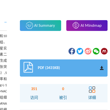
AI Summary
AI Mindmap
和10
f组、
彗星实
光素二
胞生成
扩张突
PDF (3431KB)
）,5
分率和
L-1
351
0
NAC
1组细
访问
被引
详细
RNA
1组细