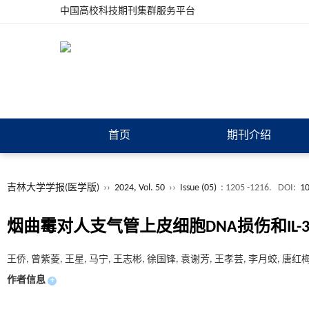
中国高校科技期刊集群服务平台
首页
期刊介绍
吉林大学学报(医学版)
››
2024, Vol. 50
››
Issue (05)
: 1205 -1216.
DOI:
10
烟曲霉对人支气管上皮细胞DNA损伤和IL-
王侨, 曾紫菱, 王星, 马宁, 王志彬, 徐国锋, 袁谢芳, 王孝芸, 李月蛟, 唐红梅
作者信息
+