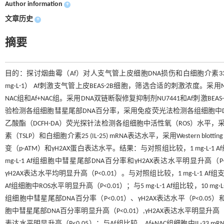
Author information
+
文章历史
+
摘要
目的：探讨烟曲霉（Af）对人支气管上皮细胞DNA损伤和白细胞介素33 
mg·L-1） Af刺激支气管上皮BEAS-2B细胞，筛选合适的刺激浓度。采
NAC组和Af+NAC组。采用DNA双链断裂修复抑制剂NU7441和Af刺激BEA
验检测各组细胞彗星尾部DNA百分率，采用免疫荧光法检测各组细胞中DNA损
乙酸酯（DCFH-DA）荧光探针法检测各组细胞中活性氧（ROS）水平，采用实
素（TSLP）和白细胞介素25 (IL-25) mRNA表达水平，采用Western b
变（p-ATM）和γH2AX蛋白表达水平。结果：与对照组比较，1 mg·L-1 
mg·L-1 Af组细胞中彗星尾部DNA百分率和γH2AX表达水平明显升高（P<0.
γH2AX表达水平均明显升高（P<0.01）。与对照组比较，1 mg·L-1 Af组支气
Af组细胞中ROS水平明显升高（P<0.01）；与5 mg·L-1 Af组比较，10 mg
组细胞中彗星尾部DNA百分率（P<0.01）、γH2AX表达水平（P<0.05）和
胞中彗星尾部DNA百分率明显升高（P<0.01）,γH2AX表达水平明显升高（P<
表达水平明显升高（P<0.05）；与Af组比较，Af+NAC组细胞中IL-33 mR