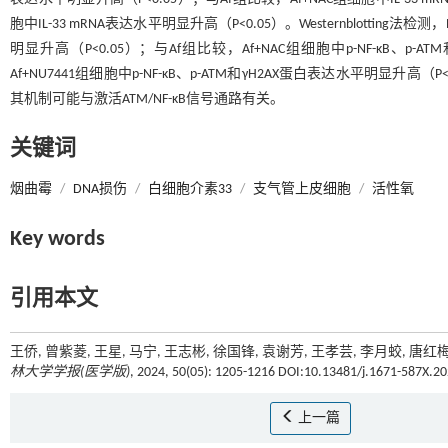
胞中IL-33 mRNA表达水平明显升高（P<0.05）。Westernblotting
明显升高（P<0.05）；与Af组比较，Af+NAC组细胞中p-NF-κB、p-
Af+NU7441组细胞中p-NF-κB、p-ATM和γH2AX蛋白表达水平明显升
其机制可能与激活ATM/NF-κB信号通路有关。
关键词
烟曲霉
/
DNA损伤
/
白细胞介素33
/
支气管上皮细胞
/
活性氧
Key words
引用本文
王侨, 曾紫菱, 王星, 马宁, 王志彬, 徐国锋, 袁谢芳, 王孝芸, 李月蛟, 
林大学学报(医学版)
, 2024, 50(05): 1205-1216 DOI:10.13481/j.1671-587X.2
上一篇