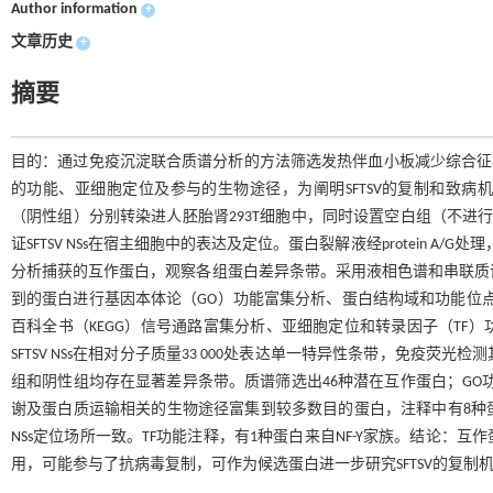
Author information
+
文章历史
+
摘要
目的：通过免疫沉淀联合质谱分析的方法筛选发热伴血小板减少综合征病毒
的功能、亚细胞定位及参与的生物途径，为阐明SFTSV的复制和致病机制提供依据
（阴性组）分别转染进人胚胎肾293T细胞中，同时设置空白组（不进行任何处
证SFTSV NSs在宿主细胞中的表达及定位。蛋白裂解液经protein 
分析捕获的互作蛋白，观察各组蛋白差异条带。采用液相色谱和串联质谱技
到的蛋白进行基因本体论（GO）功能富集分析、蛋白结构域和功能位点数
百科全书（KEGG）信号通路富集分析、亚细胞定位和转录因子（TF
SFTSV NSs在相对分子质量33 000处表达单一特异性条带，免
组和阴性组均存在显著差异条带。质谱筛选出46种潜在互作蛋白；GO功
谢及蛋白质运输相关的生物途径富集到较多数目的蛋白，注释中有8种
NSs定位场所一致。TF功能注释，有1种蛋白来自NF-Y家族。结论
用，可能参与了抗病毒复制，可作为候选蛋白进一步研究SFTSV的复制