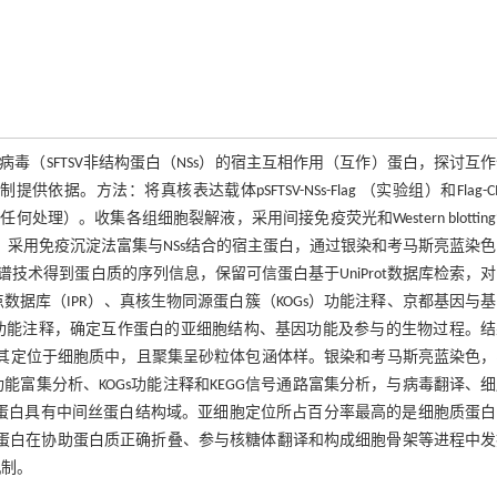
（SFTSV非结构蛋白（NSs）的宿主互相作用（互作）蛋白，探讨互
。方法：将真核表达载体pSFTSV-NSs-Flag （实验组）和Flag-CM
理）。收集各组细胞裂解液，采用间接免疫荧光和Western blottin
A/G处理，采用免疫沉淀法富集与NSs结合的宿主蛋白，通过银染和考马斯亮蓝染
术得到蛋白质的序列信息，保留可信蛋白基于UniProt数据库检索，
据库（IPR）、真核生物同源蛋白簇（KOGs）功能注释、京都基因与
）功能注释，确定互作蛋白的亚细胞结构、基因功能及参与的生物过程。
疫荧光检测其定位于细胞质中，且聚集呈砂粒体包涵体样。银染和考马斯亮蓝染色
能富集分析、KOGs功能注释和KEGG信号通路富集分析，与病毒翻译、
蛋白具有中间丝蛋白结构域。亚细胞定位所占百分率最高的是细胞质蛋白
：互作蛋白在协助蛋白质正确折叠、参与核糖体翻译和构成细胞骨架等进程中
机制。