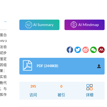
AI Summary
AI Mindmap
作蛋白
V-3
g法验
色初步
对鉴定
基因组
PDF (2448KB)
结果：
，实验
细胞代
395
0
；与
发挥作
访问
被引
详细