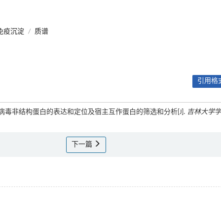
免疫沉淀
/
质谱
引用格式
综合征病毒非结构蛋白的表达和定位及宿主互作蛋白的筛选和分析[J].
吉林大学
下一篇