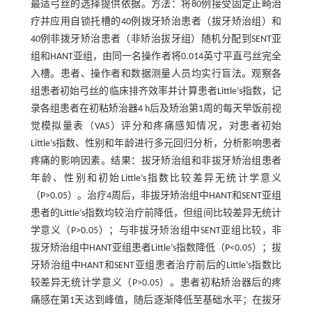
最适弓丝的选择提供依据。方法：将80例接受固定正畸治
疗并应用自锁托槽的40例拨牙矫治患者（拔牙矫治组）和
40例非拨牙矫治患者（非矫治拔牙组）随机分配到SENT亚
组和HANT亚组，由同一名操作者将0.014英寸平直弓丝完全
入槽。患者、操作者和数据测量人员均实行盲法。观察各
组患者初始弓丝的临床排齐效率并计算患者Little’s指数，记
录各组患者在初粘矫治器4 h后及矫治第1周的每天早饭前视
觉模拟量表（VAS）评分和疼痛感知情况，对患者初始
Little’s指数、性别和年龄进行多元回归分析，分析影响患者
疼痛的影响因素。结果：拔牙矫治组和非拔牙矫治组患者
年龄、性别和初始Little’s指数比较差异无统计学意义
（P>0.05）。治疗4周后，非拔牙矫治组中HANT和SENT亚组
患者的Little’s指数均较治疗前降低，但组间比较差异无统计
学意义（P>0.05）；与非拔牙矫治组中SENT亚组比较，非
拔牙矫治组中HANT亚组患者Little’s指数降低（P<0.05）；拔
牙矫治组中HANT和SENT亚组患者治疗前后的Little’s指数比
较差异无统计学意义（P>0.05）。患者初粘矫治器后的疼
痛感在第1天达到峰值，随后逐渐降低至基础水平；在拔牙