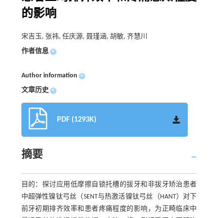
的影响
宋吉玉, 张祎, 任庆源, 聂瑾涵, 胡敏, 齐慧川
作者信息
+
Author information
+
文章历史
+
PDF (1293K)
摘要
目的：探讨应用低摩擦自锁托槽的拔牙和非拔牙矫治患者
中超弹性镍钛弓丝（SENT与热激活镍钛弓丝（HANT）对下
前牙初期排齐效率和患者疼痛程度的影响，为正畸临床中