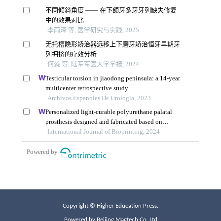
Copyright © Higher Education Press.
Powered by Beijing Magtech Co. Ltd