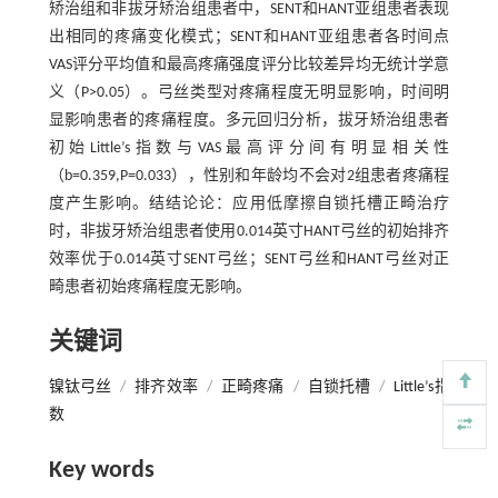
矫治组和非拔牙矫治组患者中，SENT和HANT亚组患者表现
出相同的疼痛变化模式；SENT和HANT亚组患者各时间点
VAS评分平均值和最高疼痛强度评分比较差异均无统计学意
义（P>0.05）。弓丝类型对疼痛程度无明显影响，时间明
显影响患者的疼痛程度。多元回归分析，拔牙矫治组患者
初始Little’s指数与VAS最高评分间有明显相关性
（b=0.359,P=0.033），性别和年龄均不会对2组患者疼痛程
度产生影响。结结论论：应用低摩擦自锁托槽正畸治疗
时，非拔牙矫治组患者使用0.014英寸HANT弓丝的初始排齐
效率优于0.014英寸SENT弓丝；SENT弓丝和HANT弓丝对正
畸患者初始疼痛程度无影响。
关键词
镍钛弓丝
/
排齐效率
/
正畸疼痛
/
自锁托槽
/
Little’s指
数
Key words