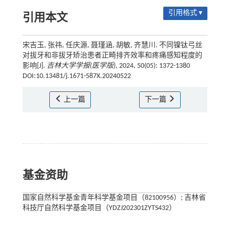
引用格式 ▾
引用本文
宋吉玉, 张祎, 任庆源, 聂瑾涵, 胡敏, 齐慧川. 不同镍钛弓丝
对拔牙和非拔牙矫治患者正畸排齐效率和疼痛感知程度的
影响[J].
吉林大学学报(医学版)
, 2024, 50(05): 1372-1380
DOI:10.13481/j.1671-587X.20240522
上一篇
下一篇
基金资助
国家自然科学基金青年科学基金项目（82100956）; 吉林省
科技厅自然科学基金项目（YDZJ202301ZYTS432）