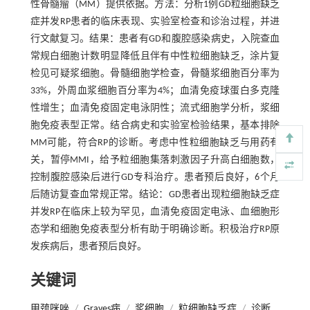
性骨髓瘤（MM）提供依据。方法：分析1例GD粒细胞缺乏
症并发RP患者的临床表现、实验室检查和诊治过程，并进
行文献复习。结果：患者有GD和腹腔感染病史，入院查血
常规白细胞计数明显降低且伴有中性粒细胞缺乏，涂片复
检见可疑浆细胞。骨髓细胞学检查，骨髓浆细胞百分率为
33%，外周血浆细胞百分率为4%；血清免疫球蛋白多克隆
性增生；血清免疫固定电泳阴性；流式细胞学分析，浆细
胞免疫表型正常。结合病史和实验室检验结果，基本排除
MM可能，符合RP的诊断。考虑中性粒细胞缺乏与用药有
关，暂停MMI，给予粒细胞集落刺激因子升高白细胞数，
控制腹腔感染后进行GD专科治疗。患者预后良好，6个月
后随访复查血常规正常。结论：GD患者出现粒细胞缺乏症
并发RP在临床上较为罕见，血清免疫固定电泳、血细胞形
态学和细胞免疫表型分析有助于明确诊断。积极治疗RP原
发疾病后，患者预后良好。
关键词
甲巯咪唑
/
Graves病
/
浆细胞
/
粒细胞缺乏症
/
诊断